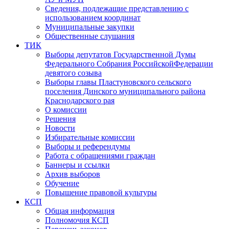
Сведения, подлежащие представлению с
использованием координат
Муниципальные закупки
Общественные слушания
ТИК
Выборы депутатов Государственной Думы
Федерального Собрания РоссийскойФедерации
девятого созыва
Выборы главы Пластуновского сельского
поселения Динского муниципального района
Краснодарского рая
О комиссии
Решения
Новости
Избирательные комиссии
Выборы и референдумы
Работа с обращениями граждан
Баннеры и ссылки
Архив выборов
Обучение
Повышение правовой культуры
КСП
Общая информация
Полномочия КСП