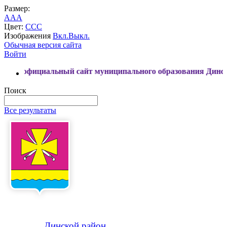
Размер:
A
A
A
Цвет:
C
C
C
Изображения
Вкл.
Выкл.
Обычная версия сайта
Войти
иальный сайт муниципального образования Динской район
Поиск
Все результаты
Динской
район