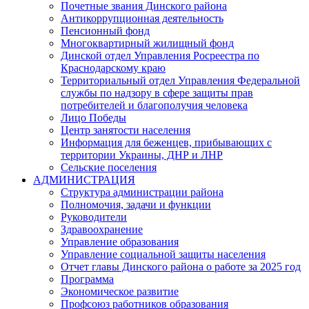
Почетные звания Динского района
Антикоррупционная деятельность
Пенсионный фонд
Многоквартирный жилищный фонд
Динской отдел Управления Росреестра по
Краснодарскому краю
Территориальный отдел Управления Федеральной
службы по надзору в сфере защиты прав
потребителей и благополучия человека
Лицо Победы
Центр занятости населения
Информация для беженцев, прибывающих с
территории Украины, ДНР и ЛНР
Сельские поселения
АДМИНИСТРАЦИЯ
Структура администрации района
Полномочия, задачи и функции
Руководители
Здравоохранение
Управление образования
Управление социальной защиты населения
Отчет главы Динского района о работе за 2025 год
Программа
Экономическое развитие
Профсоюз работников образования