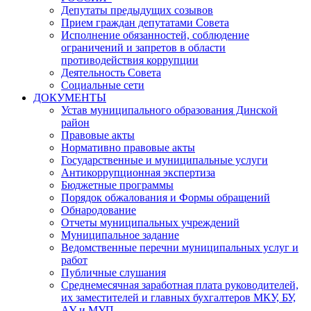
Депутаты предыдущих созывов
Прием граждан депутатами Совета
Исполнение обязанностей, соблюдение
ограничений и запретов в области
противодействия коррупции
Деятельность Совета
Социальные сети
ДОКУМЕНТЫ
Устав муниципального образования Динской
район
Правовые акты
Нормативно правовые акты
Государственные и муниципальные услуги
Антикоррупционная экспертиза
Бюджетные программы
Порядок обжалования и Формы обращений
Обнародование
Отчеты муниципальных учреждений
Муниципальное задание
Ведомственные перечни муниципальных услуг и
работ
Публичные слушания
Среднемесячная заработная плата руководителей,
их заместителей и главных бухгалтеров МКУ, БУ,
АУ и МУП