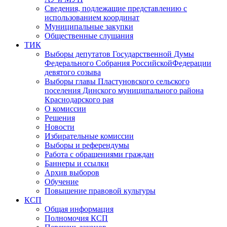
Сведения, подлежащие представлению с
использованием координат
Муниципальные закупки
Общественные слушания
ТИК
Выборы депутатов Государственной Думы
Федерального Собрания РоссийскойФедерации
девятого созыва
Выборы главы Пластуновского сельского
поселения Динского муниципального района
Краснодарского рая
О комиссии
Решения
Новости
Избирательные комиссии
Выборы и референдумы
Работа с обращениями граждан
Баннеры и ссылки
Архив выборов
Обучение
Повышение правовой культуры
КСП
Общая информация
Полномочия КСП