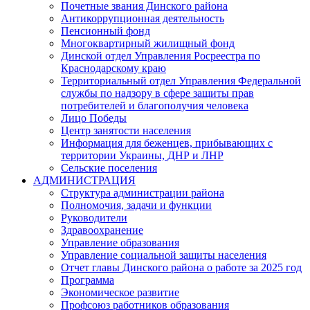
Почетные звания Динского района
Антикоррупционная деятельность
Пенсионный фонд
Многоквартирный жилищный фонд
Динской отдел Управления Росреестра по
Краснодарскому краю
Территориальный отдел Управления Федеральной
службы по надзору в сфере защиты прав
потребителей и благополучия человека
Лицо Победы
Центр занятости населения
Информация для беженцев, прибывающих с
территории Украины, ДНР и ЛНР
Сельские поселения
АДМИНИСТРАЦИЯ
Структура администрации района
Полномочия, задачи и функции
Руководители
Здравоохранение
Управление образования
Управление социальной защиты населения
Отчет главы Динского района о работе за 2025 год
Программа
Экономическое развитие
Профсоюз работников образования