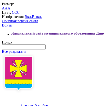
Размер:
A
A
A
Цвет:
C
C
C
Изображения
Вкл.
Выкл.
Обычная версия сайта
Войти
циальный сайт муниципального образования Динской район
Поиск
Все результаты
Динской
район