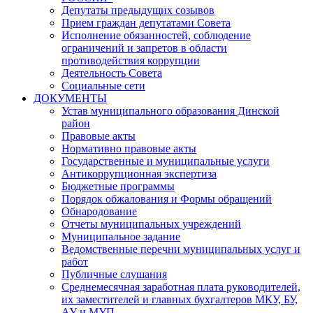
Депутаты предыдущих созывов
Прием граждан депутатами Совета
Исполнение обязанностей, соблюдение
ограничений и запретов в области
противодействия коррупции
Деятельность Совета
Социальные сети
ДОКУМЕНТЫ
Устав муниципального образования Динской
район
Правовые акты
Нормативно правовые акты
Государственные и муниципальные услуги
Антикоррупционная экспертиза
Бюджетные программы
Порядок обжалования и Формы обращений
Обнародование
Отчеты муниципальных учреждений
Муниципальное задание
Ведомственные перечни муниципальных услуг и
работ
Публичные слушания
Среднемесячная заработная плата руководителей,
их заместителей и главных бухгалтеров МКУ, БУ,
АУ и МУП