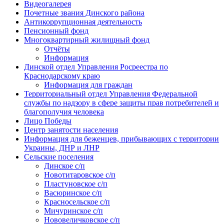
Видеогалерея
Почетные звания Динского района
Антикоррупционная деятельность
Пенсионный фонд
Многоквартирный жилищный фонд
Отчёты
Информация
Динской отдел Управления Росреестра по
Краснодарскому краю
Информация для граждан
Территориальный отдел Управления Федеральной
службы по надзору в сфере защиты прав потребителей и
благополучия человека
Лицо Победы
Центр занятости населения
Информация для беженцев, прибывающих с территории
Украины, ДНР и ЛНР
Сельские поселения
Динское с/п
Новотитаровское с/п
Пластуновское с/п
Васюринское с/п
Красносельское с/п
Мичуринское с/п
Нововеличковское с/п