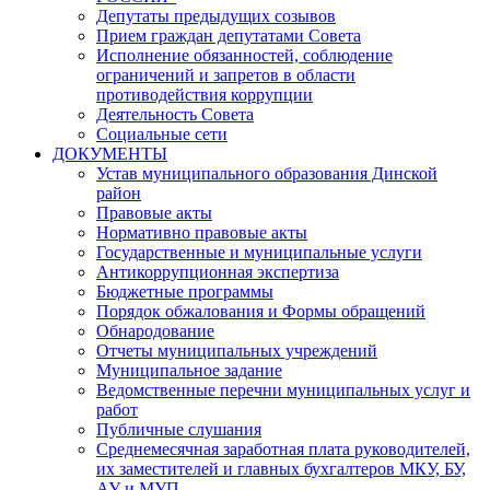
Депутаты предыдущих созывов
Прием граждан депутатами Совета
Исполнение обязанностей, соблюдение
ограничений и запретов в области
противодействия коррупции
Деятельность Совета
Социальные сети
ДОКУМЕНТЫ
Устав муниципального образования Динской
район
Правовые акты
Нормативно правовые акты
Государственные и муниципальные услуги
Антикоррупционная экспертиза
Бюджетные программы
Порядок обжалования и Формы обращений
Обнародование
Отчеты муниципальных учреждений
Муниципальное задание
Ведомственные перечни муниципальных услуг и
работ
Публичные слушания
Среднемесячная заработная плата руководителей,
их заместителей и главных бухгалтеров МКУ, БУ,
АУ и МУП