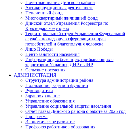
Почетные звания Динского района
Антикоррупционная деятельность
Пенсионный фонд
Многоквартирный жилищный фонд
Динской отдел Управления Росреестра по
Краснодарскому краю
Территориальный отдел Управления Федеральной
службы по надзору в сфере защиты прав
потребителей и благополучия человека
Лицо Победы
Центр занятости населения
Информация для беженцев, прибывающих с
территории Украины, ДНР и ЛНР
Сельские поселения
АДМИНИСТРАЦИЯ
Структура администрации района
Полномочия, задачи и функции
Руководители
Здравоохранение
Управление образования
Управление социальной защиты населения
Отчет главы Динского района о работе за 2025 год
Программа
Экономическое развитие
Профсоюз работников образования