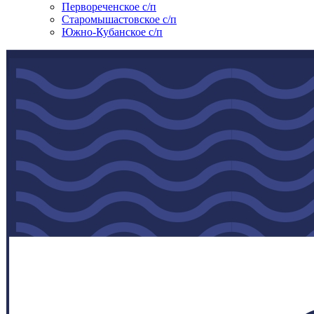
Первореченское с/п
Старомышастовское с/п
Южно-Кубанское с/п