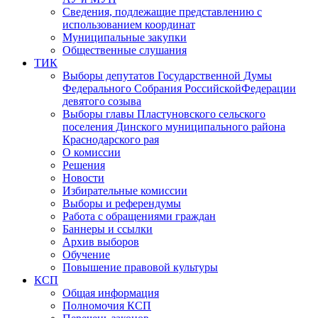
Сведения, подлежащие представлению с
использованием координат
Муниципальные закупки
Общественные слушания
ТИК
Выборы депутатов Государственной Думы
Федерального Собрания РоссийскойФедерации
девятого созыва
Выборы главы Пластуновского сельского
поселения Динского муниципального района
Краснодарского рая
О комиссии
Решения
Новости
Избирательные комиссии
Выборы и референдумы
Работа с обращениями граждан
Баннеры и ссылки
Архив выборов
Обучение
Повышение правовой культуры
КСП
Общая информация
Полномочия КСП