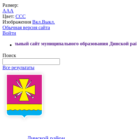
Размер:
A
A
A
Цвет:
C
C
C
Изображения
Вкл.
Выкл.
Обычная версия сайта
Войти
 сайт муниципального образования Динской район
Поиск
Все результаты
Динской
район