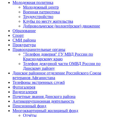
Молодежная политика
Молодежный центр
Военная патриотика
Трудоустройство
Клубы по месту жительства
Добровольческое (волонтёрское) движение
Образование
Спорт
СМИ района
Прокуратура
Правоохранительные органы
"Телефон доверия" ГУ МВД России по
Краснодарскому краю
Телефон дежурной части ОМВД России по
Динскому району
Динское районное отделение Российского Союза
ветеранов Афганистана
Телефоны экстренных служб
Фотогалерея
Видеогалерея
Почетные звания Динского района
Антикоррупционная деятельность
Пенсионный фонд
Многоквартирный жилищный фонд
Отчёты