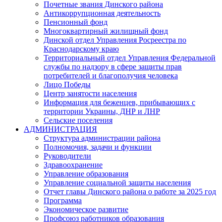
Почетные звания Динского района
Антикоррупционная деятельность
Пенсионный фонд
Многоквартирный жилищный фонд
Динской отдел Управления Росреестра по
Краснодарскому краю
Территориальный отдел Управления Федеральной
службы по надзору в сфере защиты прав
потребителей и благополучия человека
Лицо Победы
Центр занятости населения
Информация для беженцев, прибывающих с
территории Украины, ДНР и ЛНР
Сельские поселения
АДМИНИСТРАЦИЯ
Структура администрации района
Полномочия, задачи и функции
Руководители
Здравоохранение
Управление образования
Управление социальной защиты населения
Отчет главы Динского района о работе за 2025 год
Программа
Экономическое развитие
Профсоюз работников образования