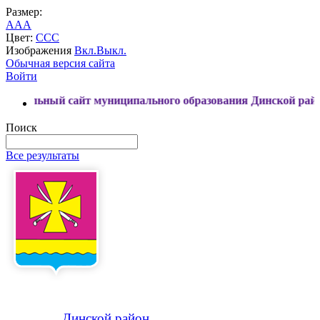
Размер:
A
A
A
Цвет:
C
C
C
Изображения
Вкл.
Выкл.
Обычная версия сайта
Войти
сайт муниципального образования Динской район
Поиск
Все результаты
Динской
район