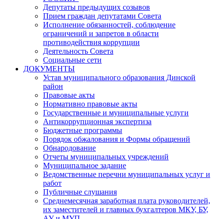
Депутаты предыдущих созывов
Прием граждан депутатами Совета
Исполнение обязанностей, соблюдение
ограничений и запретов в области
противодействия коррупции
Деятельность Совета
Социальные сети
ДОКУМЕНТЫ
Устав муниципального образования Динской
район
Правовые акты
Нормативно правовые акты
Государственные и муниципальные услуги
Антикоррупционная экспертиза
Бюджетные программы
Порядок обжалования и Формы обращений
Обнародование
Отчеты муниципальных учреждений
Муниципальное задание
Ведомственные перечни муниципальных услуг и
работ
Публичные слушания
Среднемесячная заработная плата руководителей,
их заместителей и главных бухгалтеров МКУ, БУ,
АУ и МУП