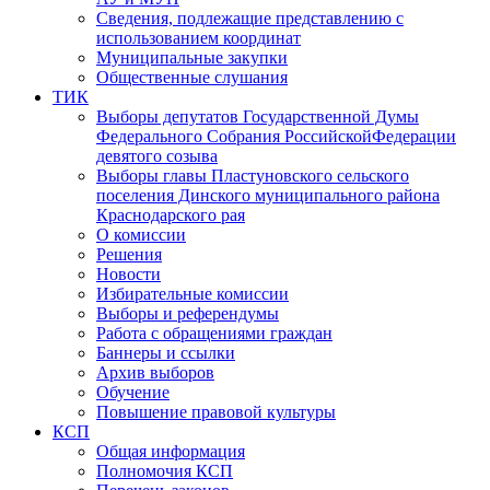
Сведения, подлежащие представлению с
использованием координат
Муниципальные закупки
Общественные слушания
ТИК
Выборы депутатов Государственной Думы
Федерального Собрания РоссийскойФедерации
девятого созыва
Выборы главы Пластуновского сельского
поселения Динского муниципального района
Краснодарского рая
О комиссии
Решения
Новости
Избирательные комиссии
Выборы и референдумы
Работа с обращениями граждан
Баннеры и ссылки
Архив выборов
Обучение
Повышение правовой культуры
КСП
Общая информация
Полномочия КСП