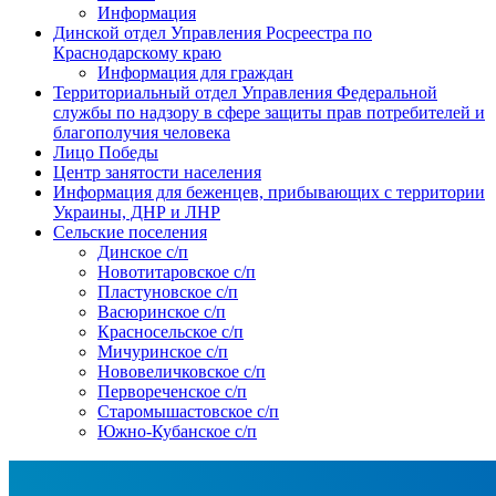
Информация
Динской отдел Управления Росреестра по
Краснодарскому краю
Информация для граждан
Территориальный отдел Управления Федеральной
службы по надзору в сфере защиты прав потребителей и
благополучия человека
Лицо Победы
Центр занятости населения
Информация для беженцев, прибывающих с территории
Украины, ДНР и ЛНР
Сельские поселения
Динское с/п
Новотитаровское с/п
Пластуновское с/п
Васюринское с/п
Красносельское с/п
Мичуринское с/п
Нововеличковское с/п
Первореченское с/п
Старомышастовское с/п
Южно-Кубанское с/п