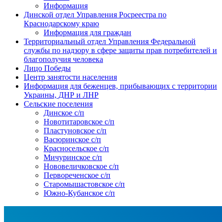
Информация
Динской отдел Управления Росреестра по
Краснодарскому краю
Информация для граждан
Территориальный отдел Управления Федеральной
службы по надзору в сфере защиты прав потребителей и
благополучия человека
Лицо Победы
Центр занятости населения
Информация для беженцев, прибывающих с территории
Украины, ДНР и ЛНР
Сельские поселения
Динское с/п
Новотитаровское с/п
Пластуновское с/п
Васюринское с/п
Красносельское с/п
Мичуринское с/п
Нововеличковское с/п
Первореченское с/п
Старомышастовское с/п
Южно-Кубанское с/п