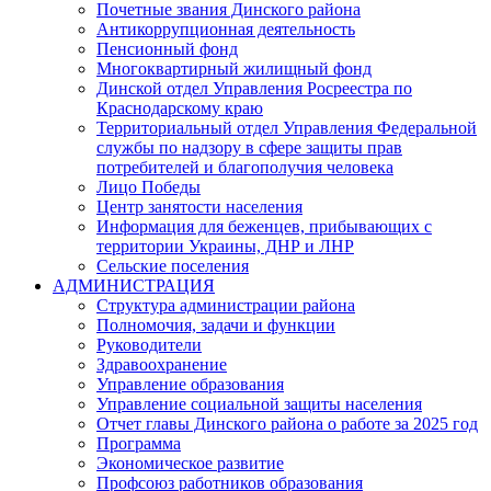
Почетные звания Динского района
Антикоррупционная деятельность
Пенсионный фонд
Многоквартирный жилищный фонд
Динской отдел Управления Росреестра по
Краснодарскому краю
Территориальный отдел Управления Федеральной
службы по надзору в сфере защиты прав
потребителей и благополучия человека
Лицо Победы
Центр занятости населения
Информация для беженцев, прибывающих с
территории Украины, ДНР и ЛНР
Сельские поселения
АДМИНИСТРАЦИЯ
Структура администрации района
Полномочия, задачи и функции
Руководители
Здравоохранение
Управление образования
Управление социальной защиты населения
Отчет главы Динского района о работе за 2025 год
Программа
Экономическое развитие
Профсоюз работников образования