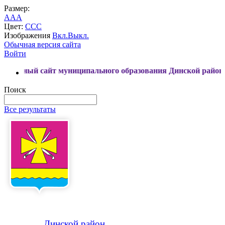
Размер:
A
A
A
Цвет:
C
C
C
Изображения
Вкл.
Выкл.
Обычная версия сайта
Войти
йт муниципального образования Динской район
Поиск
Все результаты
Динской
район