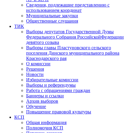
Сведения, подлежащие представлению с
использованием координат
Муниципальные закупки
Общественные слушания
ТИК
Выборы депутатов Государственной Думы
Федерального Собрания РоссийскойФедерации
девятого созыва
Выборы главы Пластуновского сельского
поселения Динского муниципального района
Краснодарского рая
О комиссии
Решения
Новости
Избирательные комиссии
Выборы и референдумы
Работа с обращениями граждан
Баннеры и ссылки
Архив выборов
Обучение
Повышение правовой культуры
КСП
Общая информация
Полномочия КСП