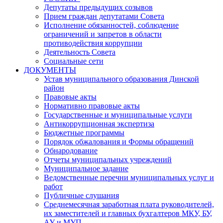
Депутаты предыдущих созывов
Прием граждан депутатами Совета
Исполнение обязанностей, соблюдение
ограничений и запретов в области
противодействия коррупции
Деятельность Совета
Социальные сети
ДОКУМЕНТЫ
Устав муниципального образования Динской
район
Правовые акты
Нормативно правовые акты
Государственные и муниципальные услуги
Антикоррупционная экспертиза
Бюджетные программы
Порядок обжалования и Формы обращений
Обнародование
Отчеты муниципальных учреждений
Муниципальное задание
Ведомственные перечни муниципальных услуг и
работ
Публичные слушания
Среднемесячная заработная плата руководителей,
их заместителей и главных бухгалтеров МКУ, БУ,
АУ и МУП