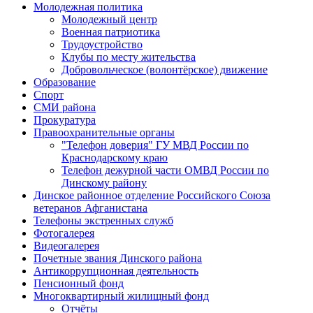
Молодежная политика
Молодежный центр
Военная патриотика
Трудоустройство
Клубы по месту жительства
Добровольческое (волонтёрское) движение
Образование
Спорт
СМИ района
Прокуратура
Правоохранительные органы
"Телефон доверия" ГУ МВД России по
Краснодарскому краю
Телефон дежурной части ОМВД России по
Динскому району
Динское районное отделение Российского Союза
ветеранов Афганистана
Телефоны экстренных служб
Фотогалерея
Видеогалерея
Почетные звания Динского района
Антикоррупционная деятельность
Пенсионный фонд
Многоквартирный жилищный фонд
Отчёты