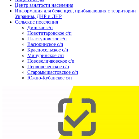
Центр занятости населения
Информация для беженцев, прибывающих с территории
Украины, ДНР и ЛНР
Сельские поселения
Динское с/п
Новотитаровское с/п
Пластуновское с/п
Васюринское с/п
Красносельское с/п
Мичуринское с/п
Нововеличковское с/п
Первореченское с/п
Старомышастовское с/п
Южно-Кубанское с/п