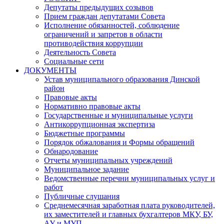
Депутаты предыдущих созывов
Прием граждан депутатами Совета
Исполнение обязанностей, соблюдение
ограничений и запретов в области
противодействия коррупции
Деятельность Совета
Социальные сети
ДОКУМЕНТЫ
Устав муниципального образования Динской
район
Правовые акты
Нормативно правовые акты
Государственные и муниципальные услуги
Антикоррупционная экспертиза
Бюджетные программы
Порядок обжалования и Формы обращений
Обнародование
Отчеты муниципальных учреждений
Муниципальное задание
Ведомственные перечни муниципальных услуг и
работ
Публичные слушания
Среднемесячная заработная плата руководителей,
их заместителей и главных бухгалтеров МКУ, БУ,
АУ и МУП