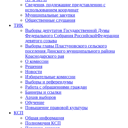
Сведения, подлежащие представлению с
использованием координат
Муниципальные закупки
Общественные слушания
ТИК
Выборы депутатов Государственной Думы
Федерального Собрания РоссийскойФедерации
девятого созыва
Выборы главы Пластуновского сельского
поселения Динского муниципального района
Краснодарского рая
О комиссии
Решения
Новости
Избирательные комиссии
Выборы и референдумы
Работа с обращениями граждан
Баннеры и ссылки
Архив выборов
Обучение
Повышение правовой культуры
КСП
Общая информация
Полномочия КСП