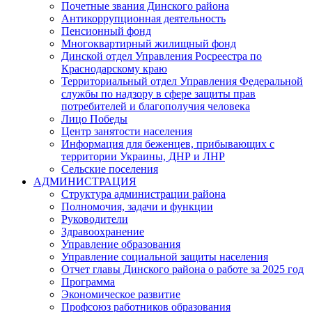
Почетные звания Динского района
Антикоррупционная деятельность
Пенсионный фонд
Многоквартирный жилищный фонд
Динской отдел Управления Росреестра по
Краснодарскому краю
Территориальный отдел Управления Федеральной
службы по надзору в сфере защиты прав
потребителей и благополучия человека
Лицо Победы
Центр занятости населения
Информация для беженцев, прибывающих с
территории Украины, ДНР и ЛНР
Сельские поселения
АДМИНИСТРАЦИЯ
Структура администрации района
Полномочия, задачи и функции
Руководители
Здравоохранение
Управление образования
Управление социальной защиты населения
Отчет главы Динского района о работе за 2025 год
Программа
Экономическое развитие
Профсоюз работников образования