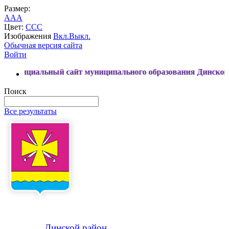
Размер:
A
A
A
Цвет:
C
C
C
Изображения
Вкл.
Выкл.
Обычная версия сайта
Войти
альный сайт муниципального образования Динской район
Поиск
Все результаты
Динской
район