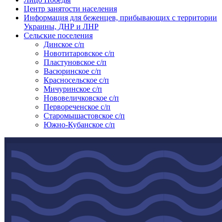
Центр занятости населения
Информация для беженцев, прибывающих с территории
Украины, ДНР и ЛНР
Сельские поселения
Динское с/п
Новотитаровское с/п
Пластуновское с/п
Васюринское с/п
Красносельское с/п
Мичуринское с/п
Нововеличковское с/п
Первореченское с/п
Старомышастовское с/п
Южно-Кубанское с/п