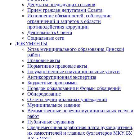
Депутаты предыдущих созывов
Прием граждан депутатами Совета
Исполнение обязанностей, соблюдение
ограничений и запретов в области
противодействия коррупции
Деятельность Совета
Социальные сети
ДОКУМЕНТЫ
Устав муниципального образования Динской
район
Правовые акты
Нормативно правовые акты
Государственные и муниципальные услуги
Антикоррупционная экспертиза
Бюджетные программы
Порядок обжалования и Формы обращений
Обнародование
Отчеты муниципальных учреждений
Муниципальное задание
Ведомственные перечни муниципальных услуг и
работ
Публичные слушания
Среднемесячная заработная плата руководителей,
их заместителей и главных бухгалтеров МКУ, БУ,
АУ и МУП