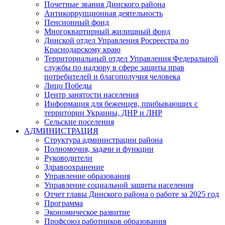
Почетные звания Динского района
Антикоррупционная деятельность
Пенсионный фонд
Многоквартирный жилищный фонд
Динской отдел Управления Росреестра по
Краснодарскому краю
Территориальный отдел Управления Федеральной
службы по надзору в сфере защиты прав
потребителей и благополучия человека
Лицо Победы
Центр занятости населения
Информация для беженцев, прибывающих с
территории Украины, ДНР и ЛНР
Сельские поселения
АДМИНИСТРАЦИЯ
Структура администрации района
Полномочия, задачи и функции
Руководители
Здравоохранение
Управление образования
Управление социальной защиты населения
Отчет главы Динского района о работе за 2025 год
Программа
Экономическое развитие
Профсоюз работников образования