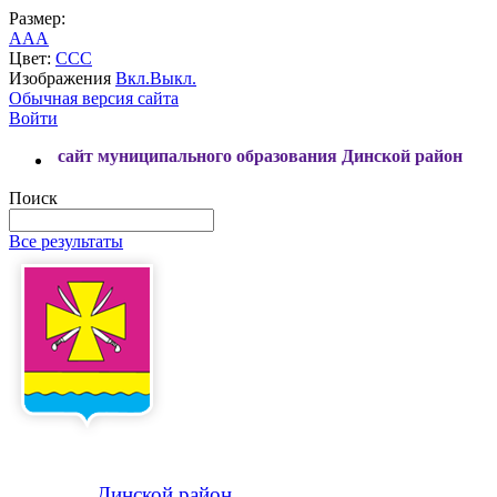
Размер:
A
A
A
Цвет:
C
C
C
Изображения
Вкл.
Выкл.
Обычная версия сайта
Войти
 муниципального образования Динской район
Поиск
Все результаты
Динской
район