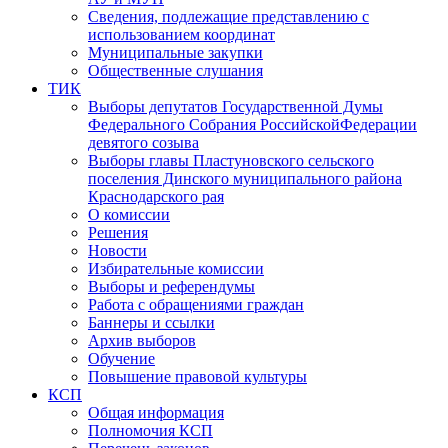
Сведения, подлежащие представлению с
использованием координат
Муниципальные закупки
Общественные слушания
ТИК
Выборы депутатов Государственной Думы
Федерального Собрания РоссийскойФедерации
девятого созыва
Выборы главы Пластуновского сельского
поселения Динского муниципального района
Краснодарского рая
О комиссии
Решения
Новости
Избирательные комиссии
Выборы и референдумы
Работа с обращениями граждан
Баннеры и ссылки
Архив выборов
Обучение
Повышение правовой культуры
КСП
Общая информация
Полномочия КСП