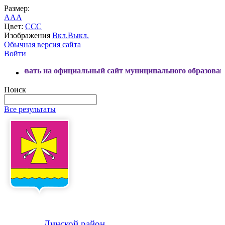
Размер:
A
A
A
Цвет:
C
C
C
Изображения
Вкл.
Выкл.
Обычная версия сайта
Войти
 на официальный сайт муниципального образования Динской
Поиск
Все результаты
Динской
район