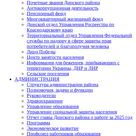
Почетные звания Динского района
Антикоррупционная деятельность
Пенсионный фонд
Многоквартирный жилищный фонд
Динской отдел Управления Росреестра по
Краснодарскому краю
Территориальный отдел Управления Федеральной
службы по надзору в сфере защиты прав
потребителей и благополучия человека
Лицо Победы
Центр занятости населения
Информация для беженцев, прибывающих с
территории Украины, ДНР и ЛНР
Сельские поселения
АДМИНИСТРАЦИЯ
Структура администрации района
Полномочия, задачи и функции
Руководители
Здравоохранение
Управление образования
Управление социальной защиты населения
Отчет главы Динского района о работе за 2025 год
Программа
Экономическое развитие
Профсоюз работников образования