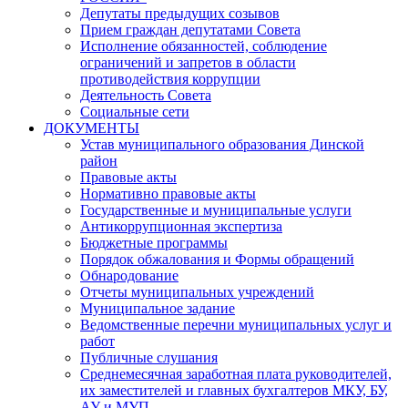
Депутаты предыдущих созывов
Прием граждан депутатами Совета
Исполнение обязанностей, соблюдение
ограничений и запретов в области
противодействия коррупции
Деятельность Совета
Социальные сети
ДОКУМЕНТЫ
Устав муниципального образования Динской
район
Правовые акты
Нормативно правовые акты
Государственные и муниципальные услуги
Антикоррупционная экспертиза
Бюджетные программы
Порядок обжалования и Формы обращений
Обнародование
Отчеты муниципальных учреждений
Муниципальное задание
Ведомственные перечни муниципальных услуг и
работ
Публичные слушания
Среднемесячная заработная плата руководителей,
их заместителей и главных бухгалтеров МКУ, БУ,
АУ и МУП