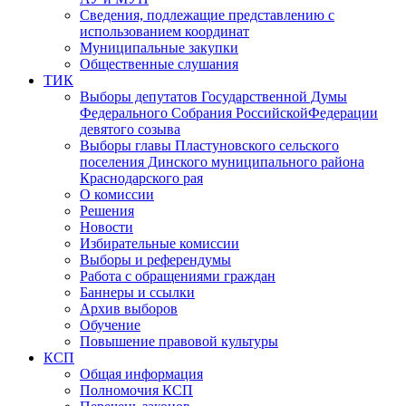
Сведения, подлежащие представлению с
использованием координат
Муниципальные закупки
Общественные слушания
ТИК
Выборы депутатов Государственной Думы
Федерального Собрания РоссийскойФедерации
девятого созыва
Выборы главы Пластуновского сельского
поселения Динского муниципального района
Краснодарского рая
О комиссии
Решения
Новости
Избирательные комиссии
Выборы и референдумы
Работа с обращениями граждан
Баннеры и ссылки
Архив выборов
Обучение
Повышение правовой культуры
КСП
Общая информация
Полномочия КСП