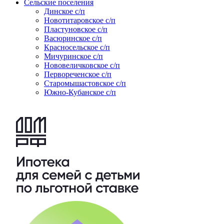
Сельские поселения
Динское с/п
Новотитаровское с/п
Пластуновское с/п
Васюринское с/п
Красносельское с/п
Мичуринское с/п
Нововеличковское с/п
Первореченское с/п
Старомышастовское с/п
Южно-Кубанское с/п