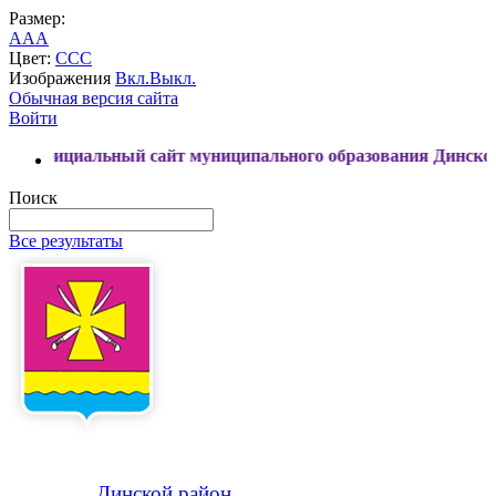
Размер:
A
A
A
Цвет:
C
C
C
Изображения
Вкл.
Выкл.
Обычная версия сайта
Войти
ный сайт муниципального образования Динской район
Поиск
Все результаты
Динской
район