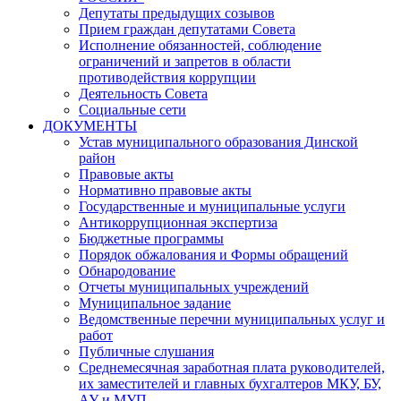
Депутаты предыдущих созывов
Прием граждан депутатами Совета
Исполнение обязанностей, соблюдение
ограничений и запретов в области
противодействия коррупции
Деятельность Совета
Социальные сети
ДОКУМЕНТЫ
Устав муниципального образования Динской
район
Правовые акты
Нормативно правовые акты
Государственные и муниципальные услуги
Антикоррупционная экспертиза
Бюджетные программы
Порядок обжалования и Формы обращений
Обнародование
Отчеты муниципальных учреждений
Муниципальное задание
Ведомственные перечни муниципальных услуг и
работ
Публичные слушания
Среднемесячная заработная плата руководителей,
их заместителей и главных бухгалтеров МКУ, БУ,
АУ и МУП