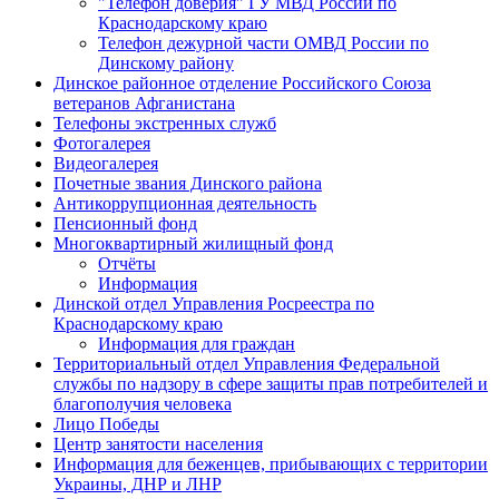
"Телефон доверия" ГУ МВД России по
Краснодарскому краю
Телефон дежурной части ОМВД России по
Динскому району
Динское районное отделение Российского Союза
ветеранов Афганистана
Телефоны экстренных служб
Фотогалерея
Видеогалерея
Почетные звания Динского района
Антикоррупционная деятельность
Пенсионный фонд
Многоквартирный жилищный фонд
Отчёты
Информация
Динской отдел Управления Росреестра по
Краснодарскому краю
Информация для граждан
Территориальный отдел Управления Федеральной
службы по надзору в сфере защиты прав потребителей и
благополучия человека
Лицо Победы
Центр занятости населения
Информация для беженцев, прибывающих с территории
Украины, ДНР и ЛНР