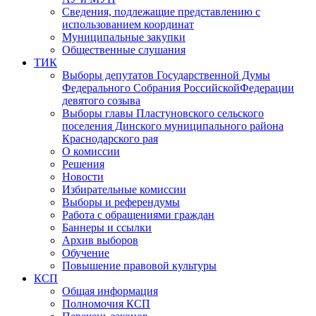
Сведения, подлежащие представлению с
использованием координат
Муниципальные закупки
Общественные слушания
ТИК
Выборы депутатов Государственной Думы
Федерального Собрания РоссийскойФедерации
девятого созыва
Выборы главы Пластуновского сельского
поселения Динского муниципального района
Краснодарского рая
О комиссии
Решения
Новости
Избирательные комиссии
Выборы и референдумы
Работа с обращениями граждан
Баннеры и ссылки
Архив выборов
Обучение
Повышение правовой культуры
КСП
Общая информация
Полномочия КСП