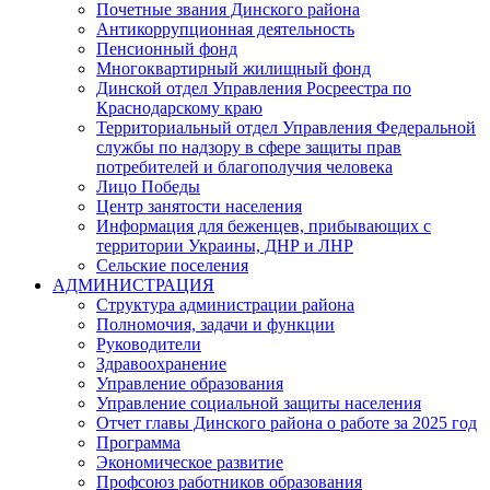
Почетные звания Динского района
Антикоррупционная деятельность
Пенсионный фонд
Многоквартирный жилищный фонд
Динской отдел Управления Росреестра по
Краснодарскому краю
Территориальный отдел Управления Федеральной
службы по надзору в сфере защиты прав
потребителей и благополучия человека
Лицо Победы
Центр занятости населения
Информация для беженцев, прибывающих с
территории Украины, ДНР и ЛНР
Сельские поселения
АДМИНИСТРАЦИЯ
Структура администрации района
Полномочия, задачи и функции
Руководители
Здравоохранение
Управление образования
Управление социальной защиты населения
Отчет главы Динского района о работе за 2025 год
Программа
Экономическое развитие
Профсоюз работников образования