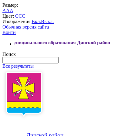
Размер:
A
A
A
Цвет:
C
C
C
Изображения
Вкл.
Выкл.
Обычная версия сайта
Войти
ьного образования Динской район
Поиск
Все результаты
Динской
район