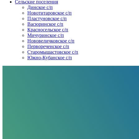
Сельские поселения
Динское с/п
Новотитаровское с/п
Пластуновское с/п
Васюринское с/п
Красносельское с/п
Мичуринское с/п
Нововеличковское с/п
Первореченское с/п
Старомышастовское с/п
Южно-Кубанское с/п