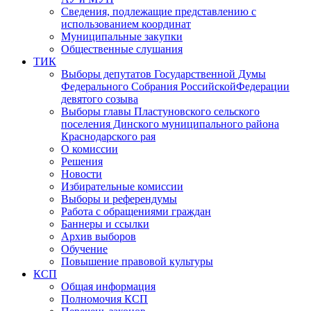
Сведения, подлежащие представлению с
использованием координат
Муниципальные закупки
Общественные слушания
ТИК
Выборы депутатов Государственной Думы
Федерального Собрания РоссийскойФедерации
девятого созыва
Выборы главы Пластуновского сельского
поселения Динского муниципального района
Краснодарского рая
О комиссии
Решения
Новости
Избирательные комиссии
Выборы и референдумы
Работа с обращениями граждан
Баннеры и ссылки
Архив выборов
Обучение
Повышение правовой культуры
КСП
Общая информация
Полномочия КСП