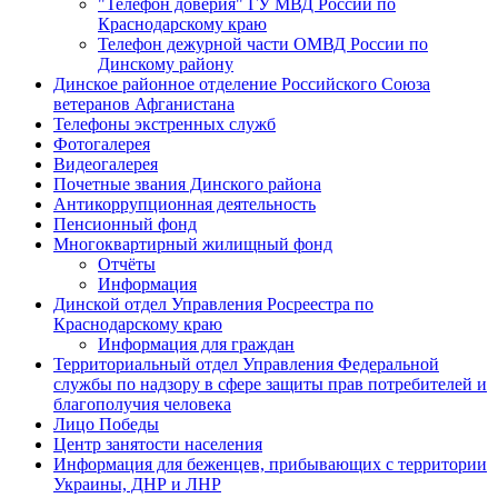
"Телефон доверия" ГУ МВД России по
Краснодарскому краю
Телефон дежурной части ОМВД России по
Динскому району
Динское районное отделение Российского Союза
ветеранов Афганистана
Телефоны экстренных служб
Фотогалерея
Видеогалерея
Почетные звания Динского района
Антикоррупционная деятельность
Пенсионный фонд
Многоквартирный жилищный фонд
Отчёты
Информация
Динской отдел Управления Росреестра по
Краснодарскому краю
Информация для граждан
Территориальный отдел Управления Федеральной
службы по надзору в сфере защиты прав потребителей и
благополучия человека
Лицо Победы
Центр занятости населения
Информация для беженцев, прибывающих с территории
Украины, ДНР и ЛНР