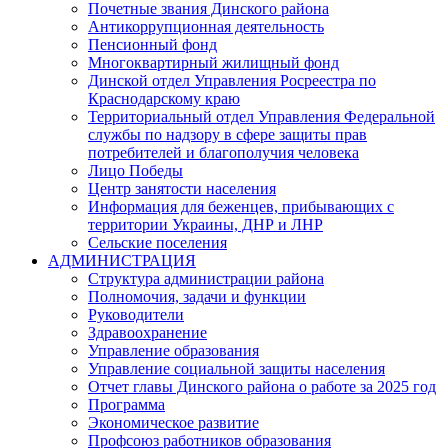
Почетные звания Динского района
Антикоррупционная деятельность
Пенсионный фонд
Многоквартирный жилищный фонд
Динской отдел Управления Росреестра по
Краснодарскому краю
Территориальный отдел Управления Федеральной
службы по надзору в сфере защиты прав
потребителей и благополучия человека
Лицо Победы
Центр занятости населения
Информация для беженцев, прибывающих с
территории Украины, ДНР и ЛНР
Сельские поселения
АДМИНИСТРАЦИЯ
Структура администрации района
Полномочия, задачи и функции
Руководители
Здравоохранение
Управление образования
Управление социальной защиты населения
Отчет главы Динского района о работе за 2025 год
Программа
Экономическое развитие
Профсоюз работников образования