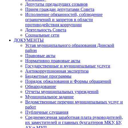
Депутаты предыдущих созывов
Прием граждан депутатами Совета
Исполнение обязанностей, соблюдение
ограничений и запретов в области
противодействия коррупции
Деятельность Совета
Социальные сети
ДОКУМЕНТЫ
Устав муниципального образования Динской
район
Правовые акты
Нормативно правовые акты
Государственные и муниципальные услуги
Антикоррупционная экспертиза
Бюджетные программы
Порядок обжалования и Формы обращений
Обнародование
Отчеты муниципальных учреждений
Муниципальное задание
Ведомственные перечни муниципальных услуг и
работ
Публичные слушания
Среднемесячная заработная плата руководителей,
их заместителей и главных бухгалтеров МКУ, БУ,
АУ и МУП