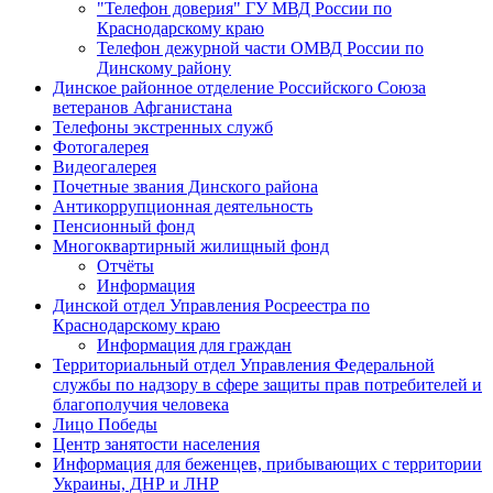
"Телефон доверия" ГУ МВД России по
Краснодарскому краю
Телефон дежурной части ОМВД России по
Динскому району
Динское районное отделение Российского Союза
ветеранов Афганистана
Телефоны экстренных служб
Фотогалерея
Видеогалерея
Почетные звания Динского района
Антикоррупционная деятельность
Пенсионный фонд
Многоквартирный жилищный фонд
Отчёты
Информация
Динской отдел Управления Росреестра по
Краснодарскому краю
Информация для граждан
Территориальный отдел Управления Федеральной
службы по надзору в сфере защиты прав потребителей и
благополучия человека
Лицо Победы
Центр занятости населения
Информация для беженцев, прибывающих с территории
Украины, ДНР и ЛНР