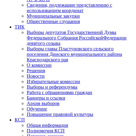
Сведения, подлежащие представлению с
использованием координат
Муниципальные закупки
Общественные слушания
ТИК
Выборы депутатов Государственной Думы
Федерального Собрания РоссийскойФедерации
девятого созыва
Выборы главы Пластуновского сельского
поселения Динского муниципального района
Краснодарского рая
О комиссии
Решения
Новости
Избирательные комиссии
Выборы и референдумы
Работа с обращениями граждан
Баннеры и ссылки
Архив выборов
Обучение
Повышение правовой культуры
КСП
Общая информация
Полномочия КСП