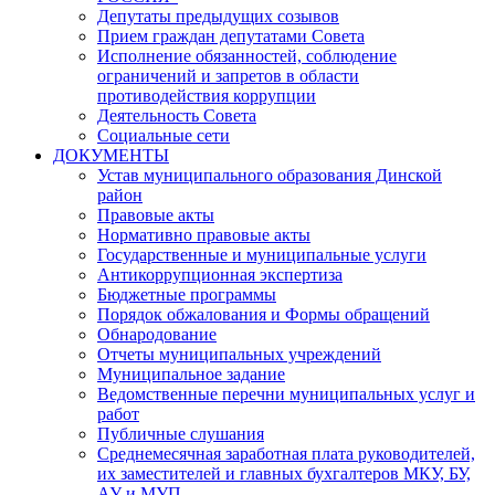
Депутаты предыдущих созывов
Прием граждан депутатами Совета
Исполнение обязанностей, соблюдение
ограничений и запретов в области
противодействия коррупции
Деятельность Совета
Социальные сети
ДОКУМЕНТЫ
Устав муниципального образования Динской
район
Правовые акты
Нормативно правовые акты
Государственные и муниципальные услуги
Антикоррупционная экспертиза
Бюджетные программы
Порядок обжалования и Формы обращений
Обнародование
Отчеты муниципальных учреждений
Муниципальное задание
Ведомственные перечни муниципальных услуг и
работ
Публичные слушания
Среднемесячная заработная плата руководителей,
их заместителей и главных бухгалтеров МКУ, БУ,
АУ и МУП