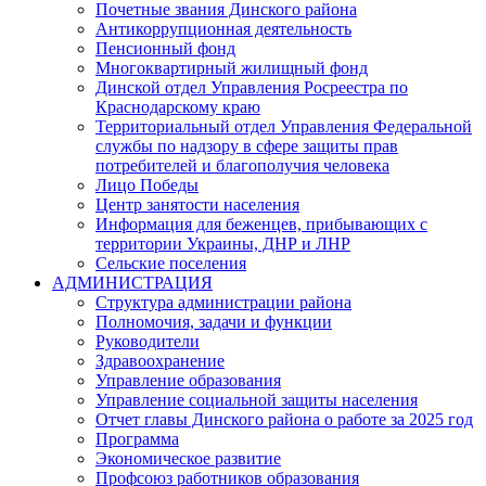
Почетные звания Динского района
Антикоррупционная деятельность
Пенсионный фонд
Многоквартирный жилищный фонд
Динской отдел Управления Росреестра по
Краснодарскому краю
Территориальный отдел Управления Федеральной
службы по надзору в сфере защиты прав
потребителей и благополучия человека
Лицо Победы
Центр занятости населения
Информация для беженцев, прибывающих с
территории Украины, ДНР и ЛНР
Сельские поселения
АДМИНИСТРАЦИЯ
Структура администрации района
Полномочия, задачи и функции
Руководители
Здравоохранение
Управление образования
Управление социальной защиты населения
Отчет главы Динского района о работе за 2025 год
Программа
Экономическое развитие
Профсоюз работников образования