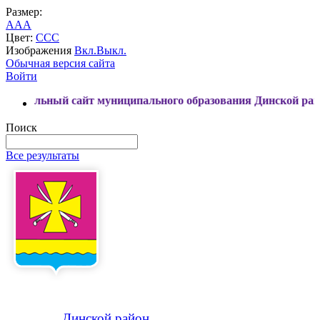
Размер:
A
A
A
Цвет:
C
C
C
Изображения
Вкл.
Выкл.
Обычная версия сайта
Войти
 сайт муниципального образования Динской район
Поиск
Все результаты
Динской
район