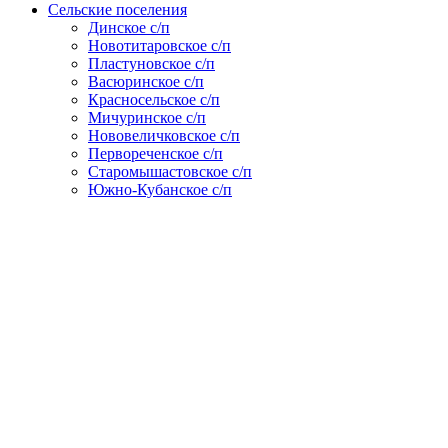
Сельские поселения
Динское с/п
Новотитаровское с/п
Пластуновское с/п
Васюринское с/п
Красносельское с/п
Мичуринское с/п
Нововеличковское с/п
Первореченское с/п
Старомышастовское с/п
Южно-Кубанское с/п