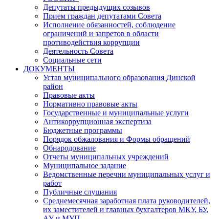
Депутаты предыдущих созывов
Прием граждан депутатами Совета
Исполнение обязанностей, соблюдение
ограничений и запретов в области
противодействия коррупции
Деятельность Совета
Социальные сети
ДОКУМЕНТЫ
Устав муниципального образования Динской
район
Правовые акты
Нормативно правовые акты
Государственные и муниципальные услуги
Антикоррупционная экспертиза
Бюджетные программы
Порядок обжалования и Формы обращений
Обнародование
Отчеты муниципальных учреждений
Муниципальное задание
Ведомственные перечни муниципальных услуг и
работ
Публичные слушания
Среднемесячная заработная плата руководителей,
их заместителей и главных бухгалтеров МКУ, БУ,
АУ и МУП