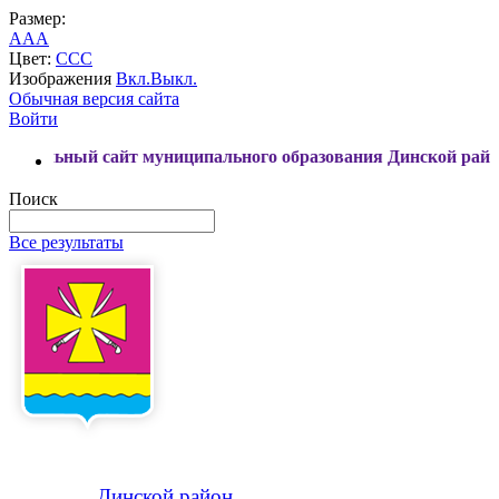
Размер:
A
A
A
Цвет:
C
C
C
Изображения
Вкл.
Выкл.
Обычная версия сайта
Войти
сайт муниципального образования Динской район
Поиск
Все результаты
Динской
район