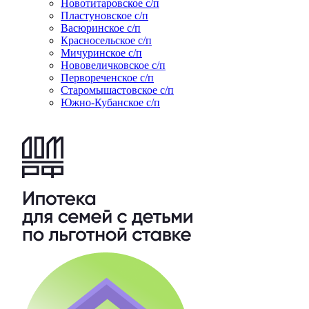
Новотитаровское с/п
Пластуновское с/п
Васюринское с/п
Красносельское с/п
Мичуринское с/п
Нововеличковское с/п
Первореченское с/п
Старомышастовское с/п
Южно-Кубанское с/п