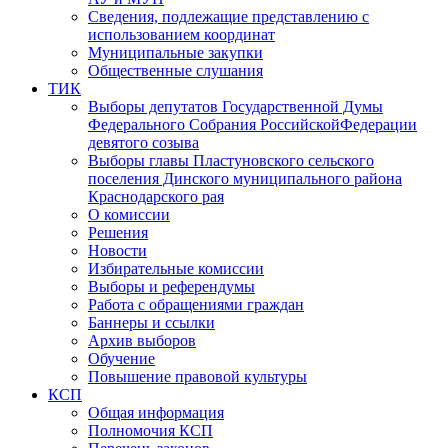
Сведения, подлежащие представлению с
использованием координат
Муниципальные закупки
Общественные слушания
ТИК
Выборы депутатов Государственной Думы
Федерального Собрания РоссийскойФедерации
девятого созыва
Выборы главы Пластуновского сельского
поселения Динского муниципального района
Краснодарского рая
О комиссии
Решения
Новости
Избирательные комиссии
Выборы и референдумы
Работа с обращениями граждан
Баннеры и ссылки
Архив выборов
Обучение
Повышение правовой культуры
КСП
Общая информация
Полномочия КСП