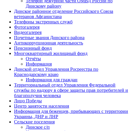
Телефон дежурной части ОМВД России по
Динскому району
Динское районное отделение Российского Союза
ветеранов Афганистана
Телефоны экстренных служб
Фотогалерея
Видеогалерея
Почетные звания Динского района
Антикоррупционная деятельность
Пенсионный фонд
Многоквартирный жилищный фонд
Отчёты
Информация
Динской отдел Управления Росреестра по
Краснодарскому краю
Информация для граждан
Территориальный отдел Управления Федеральной
службы по надзору в сфере защиты прав потребителей и
благополучия человека
Лицо Победы
Центр занятости населения
Информация для беженцев, прибывающих с территории
Украины, ДНР и ЛНР
Сельские поселения
Динское с/п