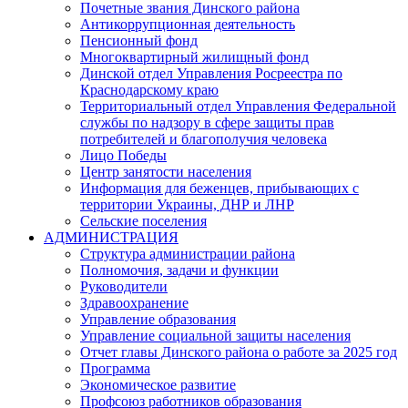
Почетные звания Динского района
Антикоррупционная деятельность
Пенсионный фонд
Многоквартирный жилищный фонд
Динской отдел Управления Росреестра по
Краснодарскому краю
Территориальный отдел Управления Федеральной
службы по надзору в сфере защиты прав
потребителей и благополучия человека
Лицо Победы
Центр занятости населения
Информация для беженцев, прибывающих с
территории Украины, ДНР и ЛНР
Сельские поселения
АДМИНИСТРАЦИЯ
Структура администрации района
Полномочия, задачи и функции
Руководители
Здравоохранение
Управление образования
Управление социальной защиты населения
Отчет главы Динского района о работе за 2025 год
Программа
Экономическое развитие
Профсоюз работников образования