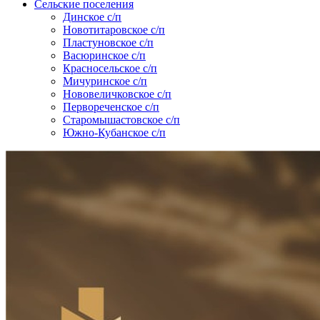
Сельские поселения
Динское с/п
Новотитаровское с/п
Пластуновское с/п
Васюринское с/п
Красносельское с/п
Мичуринское с/п
Нововеличковское с/п
Первореченское с/п
Старомышастовское с/п
Южно-Кубанское с/п