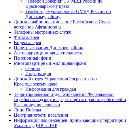
"Телефон доверия" ГУ МВД России по
Краснодарскому краю
Телефон дежурной части ОМВД России по
Динскому району
Динское районное отделение Российского Союза
ветеранов Афганистана
Телефоны экстренных служб
Фотогалерея
Видеогалерея
Почетные звания Динского района
Антикоррупционная деятельность
Пенсионный фонд
Многоквартирный жилищный фонд
Отчёты
Информация
Динской отдел Управления Росреестра по
Краснодарскому краю
Информация для граждан
Территориальный отдел Управления Федеральной
службы по надзору в сфере защиты прав потребителей и
благополучия человека
Лицо Победы
Центр занятости населения
Информация для беженцев, прибывающих с территории
Украины, ДНР и ЛНР