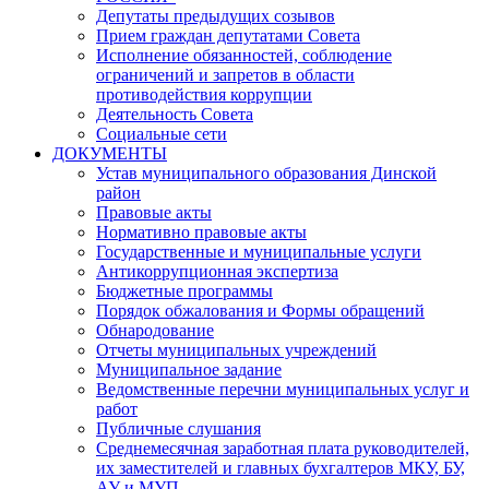
Депутаты предыдущих созывов
Прием граждан депутатами Совета
Исполнение обязанностей, соблюдение
ограничений и запретов в области
противодействия коррупции
Деятельность Совета
Социальные сети
ДОКУМЕНТЫ
Устав муниципального образования Динской
район
Правовые акты
Нормативно правовые акты
Государственные и муниципальные услуги
Антикоррупционная экспертиза
Бюджетные программы
Порядок обжалования и Формы обращений
Обнародование
Отчеты муниципальных учреждений
Муниципальное задание
Ведомственные перечни муниципальных услуг и
работ
Публичные слушания
Среднемесячная заработная плата руководителей,
их заместителей и главных бухгалтеров МКУ, БУ,
АУ и МУП