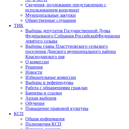
Сведения, подлежащие представлению с
использованием координат
Муниципальные закупки
Общественные слушания
ТИК
Выборы депутатов Государственной Думы
Федерального Собрания РоссийскойФедерации
девятого созыва
Выборы главы Пластуновского сельского
поселения Динского муниципального района
Краснодарского рая
О комиссии
Решения
Новости
Избирательные комиссии
Выборы и референдумы
Работа с обращениями граждан
Баннеры и ссылки
Архив выборов
Обучение
Повышение правовой культуры
КСП
Общая информация
Полномочия КСП