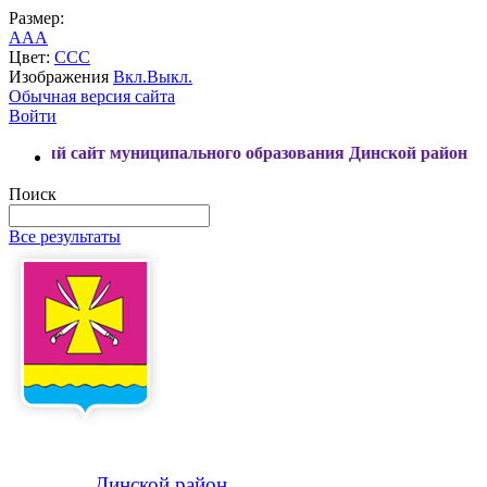
Размер:
A
A
A
Цвет:
C
C
C
Изображения
Вкл.
Выкл.
Обычная версия сайта
Войти
 муниципального образования Динской район
Поиск
Все результаты
Динской
район