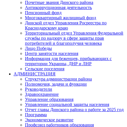
Почетные звания Динского района
Антикоррупционная деятельность
Пенсионный фонд
Многоквартирный жилищный фонд
Динской отдел Управления Росреестра по
Краснодарскому краю
Территориальный отдел Управления Федеральной
службы по надзору в сфере защиты прав
потребителей и благополучия человека
Лицо Победы
Центр занятости населения
Информация для беженцев, прибывающих с
территории Украины, ДНР и ЛНР
Сельские поселения
АДМИНИСТРАЦИЯ
Структура администрации района
Полномочия, задачи и функции
Руководители
Здравоохранение
Управление образования
Управление социальной защиты населения
Отчет главы Динского района о работе за 2025 год
Программа
Экономическое развитие
Профсоюз работников образования