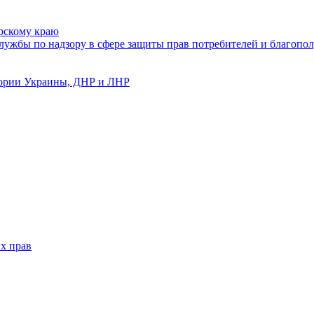
рскому краю
ужбы по надзору в сфере защиты прав потребителей и благопол
тории Украины, ДНР и ЛНР
х прав