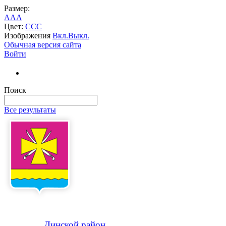
Размер:
A
A
A
Цвет:
C
C
C
Изображения
Вкл.
Выкл.
Обычная версия сайта
Войти
Поиск
Все результаты
Динской
район