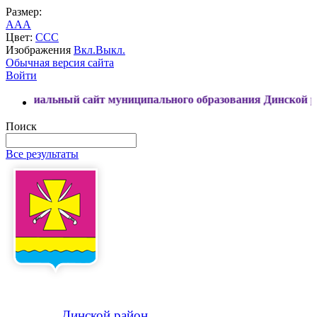
Размер:
A
A
A
Цвет:
C
C
C
Изображения
Вкл.
Выкл.
Обычная версия сайта
Войти
ный сайт муниципального образования Динской район
Поиск
Все результаты
Динской
район