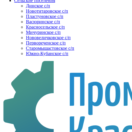
Сельские поселения
Динское с/п
Новотитаровское с/п
Пластуновское с/п
Васюринское с/п
Красносельское с/п
Мичуринское с/п
Нововеличковское с/п
Первореченское с/п
Старомышастовское с/п
Южно-Кубанское с/п