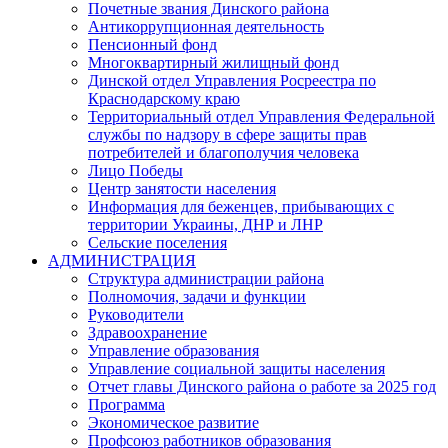
Почетные звания Динского района
Антикоррупционная деятельность
Пенсионный фонд
Многоквартирный жилищный фонд
Динской отдел Управления Росреестра по
Краснодарскому краю
Территориальный отдел Управления Федеральной
службы по надзору в сфере защиты прав
потребителей и благополучия человека
Лицо Победы
Центр занятости населения
Информация для беженцев, прибывающих с
территории Украины, ДНР и ЛНР
Сельские поселения
АДМИНИСТРАЦИЯ
Структура администрации района
Полномочия, задачи и функции
Руководители
Здравоохранение
Управление образования
Управление социальной защиты населения
Отчет главы Динского района о работе за 2025 год
Программа
Экономическое развитие
Профсоюз работников образования