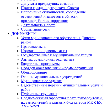
Депутаты предыдущих созывов
Прием граждан депутатами Совета
Исполнение обязанностей, соблюдение
ограничений и запретов в области
противодействия коррупции
Деятельность Совета
Социальные сети
ДОКУМЕНТЫ
Устав муниципального образования Динской
район
Правовые акты
Нормативно правовые акты
Государственные и муниципальные услуги
Антикоррупционная экспертиза
Бюджетные программы
Порядок обжалования и Формы обращений
Обнародование
Отчеты муниципальных учреждений
Муниципальное задание
Ведомственные перечни муниципальных услуг и
работ
Публичные слушания
Среднемесячная заработная плата руководителей,
их заместителей и главных бухгалтеров МКУ, БУ,
АУ и МУП