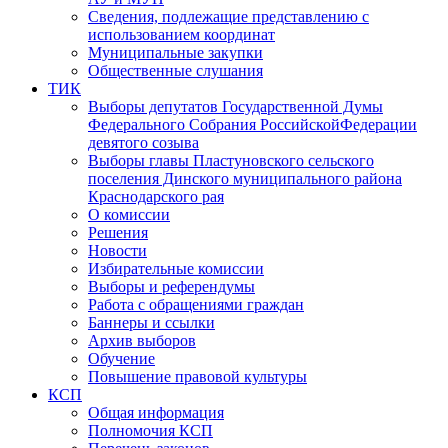
Сведения, подлежащие представлению с
использованием координат
Муниципальные закупки
Общественные слушания
ТИК
Выборы депутатов Государственной Думы
Федерального Собрания РоссийскойФедерации
девятого созыва
Выборы главы Пластуновского сельского
поселения Динского муниципального района
Краснодарского рая
О комиссии
Решения
Новости
Избирательные комиссии
Выборы и референдумы
Работа с обращениями граждан
Баннеры и ссылки
Архив выборов
Обучение
Повышение правовой культуры
КСП
Общая информация
Полномочия КСП