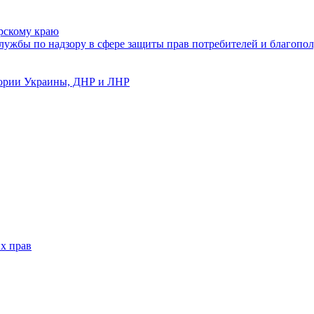
рскому краю
ужбы по надзору в сфере защиты прав потребителей и благопол
тории Украины, ДНР и ЛНР
х прав