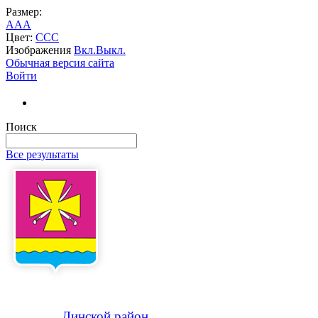
Размер:
A
A
A
Цвет:
C
C
C
Изображения
Вкл.
Выкл.
Обычная версия сайта
Войти
Поиск
Все результаты
Динской
район