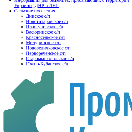
Информация для беженцев, прибывающих с территории
Украины, ДНР и ЛНР
Сельские поселения
Динское с/п
Новотитаровское с/п
Пластуновское с/п
Васюринское с/п
Красносельское с/п
Мичуринское с/п
Нововеличковское с/п
Первореченское с/п
Старомышастовское с/п
Южно-Кубанское с/п