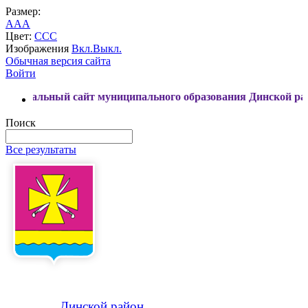
Размер:
A
A
A
Цвет:
C
C
C
Изображения
Вкл.
Выкл.
Обычная версия сайта
Войти
й сайт муниципального образования Динской район
Поиск
Все результаты
Динской
район