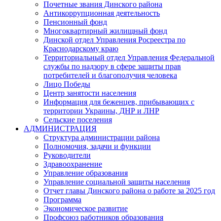
Почетные звания Динского района
Антикоррупционная деятельность
Пенсионный фонд
Многоквартирный жилищный фонд
Динской отдел Управления Росреестра по
Краснодарскому краю
Территориальный отдел Управления Федеральной
службы по надзору в сфере защиты прав
потребителей и благополучия человека
Лицо Победы
Центр занятости населения
Информация для беженцев, прибывающих с
территории Украины, ДНР и ЛНР
Сельские поселения
АДМИНИСТРАЦИЯ
Структура администрации района
Полномочия, задачи и функции
Руководители
Здравоохранение
Управление образования
Управление социальной защиты населения
Отчет главы Динского района о работе за 2025 год
Программа
Экономическое развитие
Профсоюз работников образования