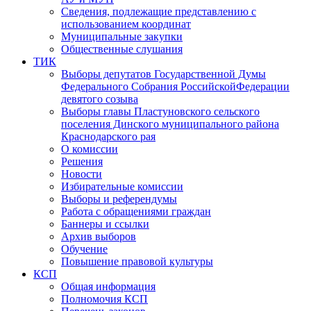
Сведения, подлежащие представлению с
использованием координат
Муниципальные закупки
Общественные слушания
ТИК
Выборы депутатов Государственной Думы
Федерального Собрания РоссийскойФедерации
девятого созыва
Выборы главы Пластуновского сельского
поселения Динского муниципального района
Краснодарского рая
О комиссии
Решения
Новости
Избирательные комиссии
Выборы и референдумы
Работа с обращениями граждан
Баннеры и ссылки
Архив выборов
Обучение
Повышение правовой культуры
КСП
Общая информация
Полномочия КСП