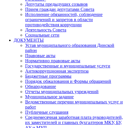
Депутаты предыдущих созывов
Прием граждан депутатами Совета
Исполнение обязанностей, соблюдение
ограничений и запретов в области
противодействия коррупции
Деятельность Совета
Социальные сети
ДОКУМЕНТЫ
Устав муниципального образования Динской
район
Правовые акты
Нормативно правовые акты
Государственные и муниципальные услуги
Антикоррупционная экспертиза
Бюджетные программы
Порядок обжалования и Формы обращений
Обнародование
Отчеты муниципальных учреждений
Муниципальное задание
Ведомственные перечни муниципальных услуг и
работ
Публичные слушания
Среднемесячная заработная плата руководителей,
их заместителей и главных бухгалтеров МКУ, БУ,
АУ и МУП