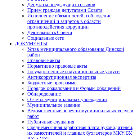
Депутаты предыдущих созывов
Прием граждан депутатами Совета
Исполнение обязанностей, соблюдение
ограничений и запретов в области
противодействия коррупции
Деятельность Совета
Социальные сети
ДОКУМЕНТЫ
Устав муниципального образования Динской
район
Правовые акты
Нормативно правовые акты
Государственные и муниципальные услуги
Антикоррупционная экспертиза
Бюджетные программы
Порядок обжалования и Формы обращений
Обнародование
Отчеты муниципальных учреждений
Муниципальное задание
Ведомственные перечни муниципальных услуг и
работ
Публичные слушания
Среднемесячная заработная плата руководителей,
их заместителей и главных бухгалтеров МКУ, БУ,
АУ и МУП