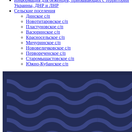
Информация для беженцев, прибывающих с территории
Украины, ДНР и ЛНР
Сельские поселения
Динское с/п
Новотитаровское с/п
Пластуновское с/п
Васюринское с/п
Красносельское с/п
Мичуринское с/п
Нововеличковское с/п
Первореченское с/п
Старомышастовское с/п
Южно-Кубанское с/п