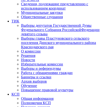
Сведения, подлежащие представлению с
использованием координат
Муниципальные закупки
Общественные слушания
ТИК
Выборы депутатов Государственной Думы
Федерального Собрания РоссийскойФедерации
девятого созыва
Выборы главы Пластуновского сельского
поселения Динского муниципального района
Краснодарского рая
О комиссии
Решения
Новости
Избирательные комиссии
Выборы и референдумы
Работа с обращениями граждан
Баннеры и ссылки
Архив выборов
Обучение
Повышение правовой культуры
КСП
Общая информация
Полномочия КСП