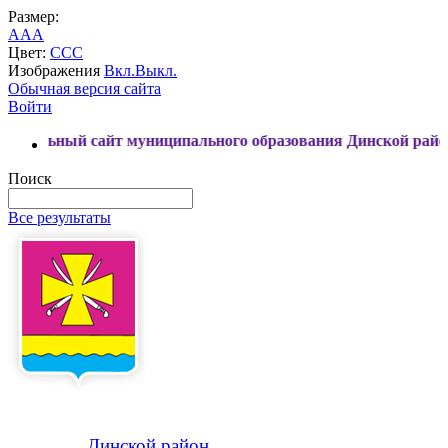
Размер:
A
A
A
Цвет:
C
C
C
Изображения
Вкл.
Выкл.
Обычная версия сайта
Войти
сайт муниципального образования Динской район
Поиск
Все результаты
Динской
район