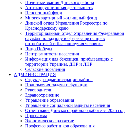
Почетные звания Динского района
Антикоррупционная деятельность
Пенсионный фонд
Многоквартирный жилищный фонд
Динской отдел Управления Росреестра по
Краснодарскому краю
Территориальный отдел Управления Федеральной
службы по надзору в сфере защиты прав
потребителей и благополучия человека
Лицо Победы
Центр занятости населения
Информация для беженцев, прибывающих с
территории Украины, ДНР и ЛНР
Сельские поселения
АДМИНИСТРАЦИЯ
Структура администрации района
Полномочия, задачи и функции
Руководители
Здравоохранение
Управление образования
Управление социальной защиты населения
Отчет главы Динского района о работе за 2025 год
Программа
Экономическое развитие
Профсоюз работников образования