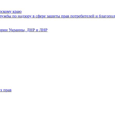
рскому краю
ужбы по надзору в сфере защиты прав потребителей и благопол
тории Украины, ДНР и ЛНР
х прав