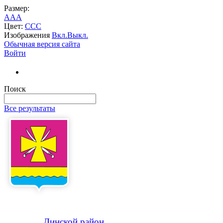
Размер:
A
A
A
Цвет:
C
C
C
Изображения
Вкл.
Выкл.
Обычная версия сайта
Войти
Поиск
Все результаты
Динской
район