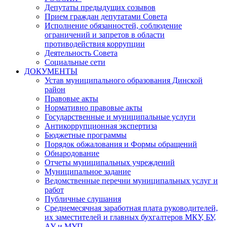
Депутаты предыдущих созывов
Прием граждан депутатами Совета
Исполнение обязанностей, соблюдение
ограничений и запретов в области
противодействия коррупции
Деятельность Совета
Социальные сети
ДОКУМЕНТЫ
Устав муниципального образования Динской
район
Правовые акты
Нормативно правовые акты
Государственные и муниципальные услуги
Антикоррупционная экспертиза
Бюджетные программы
Порядок обжалования и Формы обращений
Обнародование
Отчеты муниципальных учреждений
Муниципальное задание
Ведомственные перечни муниципальных услуг и
работ
Публичные слушания
Среднемесячная заработная плата руководителей,
их заместителей и главных бухгалтеров МКУ, БУ,
АУ и МУП