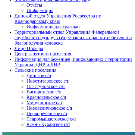
Отчёты
Информация
Динской отдел Управления Росреестра по
Краснодарскому краю
Информация для граждан
Территориальный отдел Управления Федеральной
службы по надзору в сфере защиты прав потребителей и
благополучия человека
Лицо Победы
Центр занятости населения
Информация для беженцев, прибывающих с территории
Украины, ДНР и ЛНР
Сельские поселения
Динское с/п
Новотитаровское с/п
Пластуновское с/п
Васюринское с/п
Красносельское с/п
Мичуринское с/п
Нововеличковское с/п
Первореченское с/п
Старомышастовское с/п
Южно-Кубанское с/п