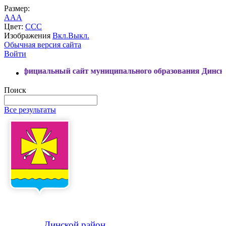
Размер:
A
A
A
Цвет:
C
C
C
Изображения
Вкл.
Выкл.
Обычная версия сайта
Войти
ьный сайт муниципального образования Динской район
Поиск
Все результаты
Динской
район