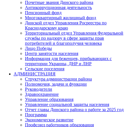
Почетные звания Динского района
Антикоррупционная деятельность
Пенсионный фонд
Многоквартирный жилищный фонд
Динской отдел Управления Росреестра по
Краснодарскому краю
Территориальный отдел Управления Федеральной
службы по надзору в сфере защиты прав
потребителей и благополучия человека
Лицо Победы
Центр занятости населения
Информация для беженцев, прибывающих с
территории Украины, ДНР и ЛНР
Сельские поселения
АДМИНИСТРАЦИЯ
Структура администрации района
Полномочия, задачи и функции
Руководители
Здравоохранение
Управление образования
Управление социальной защиты населения
Отчет главы Динского района о работе за 2025 год
Программа
Экономическое развитие
Профсоюз работников образования