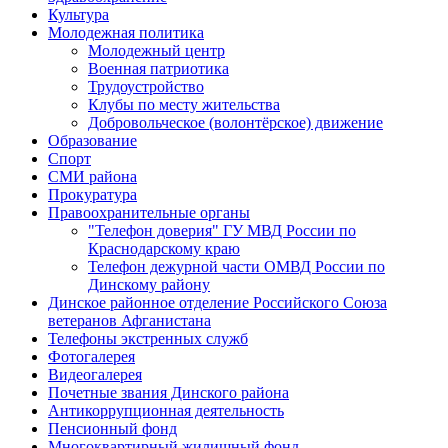
Культура
Молодежная политика
Молодежный центр
Военная патриотика
Трудоустройство
Клубы по месту жительства
Добровольческое (волонтёрское) движение
Образование
Спорт
СМИ района
Прокуратура
Правоохранительные органы
"Телефон доверия" ГУ МВД России по
Краснодарскому краю
Телефон дежурной части ОМВД России по
Динскому району
Динское районное отделение Российского Союза
ветеранов Афганистана
Телефоны экстренных служб
Фотогалерея
Видеогалерея
Почетные звания Динского района
Антикоррупционная деятельность
Пенсионный фонд
Многоквартирный жилищный фонд