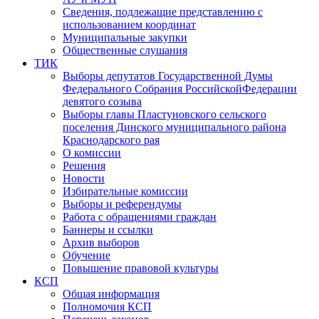
Сведения, подлежащие представлению с
использованием координат
Муниципальные закупки
Общественные слушания
ТИК
Выборы депутатов Государственной Думы
Федерального Собрания РоссийскойФедерации
девятого созыва
Выборы главы Пластуновского сельского
поселения Динского муниципального района
Краснодарского рая
О комиссии
Решения
Новости
Избирательные комиссии
Выборы и референдумы
Работа с обращениями граждан
Баннеры и ссылки
Архив выборов
Обучение
Повышение правовой культуры
КСП
Общая информация
Полномочия КСП