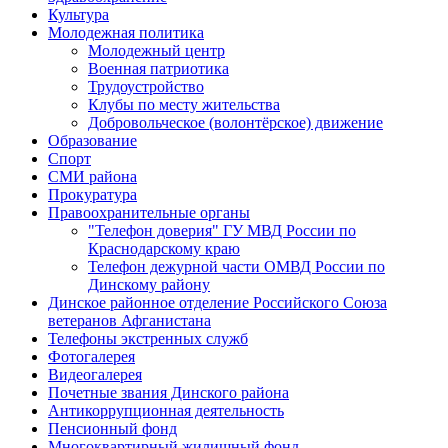
Культура
Молодежная политика
Молодежный центр
Военная патриотика
Трудоустройство
Клубы по месту жительства
Добровольческое (волонтёрское) движение
Образование
Спорт
СМИ района
Прокуратура
Правоохранительные органы
"Телефон доверия" ГУ МВД России по
Краснодарскому краю
Телефон дежурной части ОМВД России по
Динскому району
Динское районное отделение Российского Союза
ветеранов Афганистана
Телефоны экстренных служб
Фотогалерея
Видеогалерея
Почетные звания Динского района
Антикоррупционная деятельность
Пенсионный фонд
Многоквартирный жилищный фонд