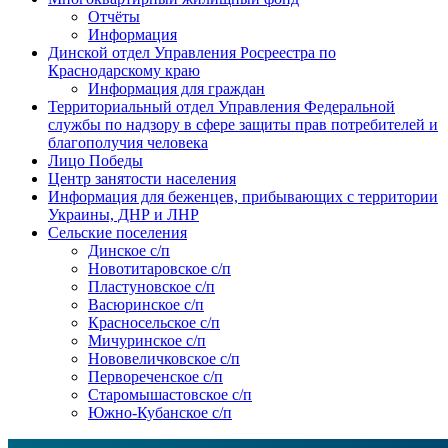
Отчёты
Информация
Динской отдел Управления Росреестра по
Краснодарскому краю
Информация для граждан
Территориальный отдел Управления Федеральной
службы по надзору в сфере защиты прав потребителей и
благополучия человека
Лицо Победы
Центр занятости населения
Информация для беженцев, прибывающих с территории
Украины, ДНР и ЛНР
Сельские поселения
Динское с/п
Новотитаровское с/п
Пластуновское с/п
Васюринское с/п
Красносельское с/п
Мичуринское с/п
Нововеличковское с/п
Первореченское с/п
Старомышастовское с/п
Южно-Кубанское с/п