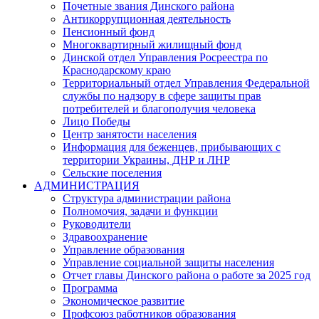
Почетные звания Динского района
Антикоррупционная деятельность
Пенсионный фонд
Многоквартирный жилищный фонд
Динской отдел Управления Росреестра по
Краснодарскому краю
Территориальный отдел Управления Федеральной
службы по надзору в сфере защиты прав
потребителей и благополучия человека
Лицо Победы
Центр занятости населения
Информация для беженцев, прибывающих с
территории Украины, ДНР и ЛНР
Сельские поселения
АДМИНИСТРАЦИЯ
Структура администрации района
Полномочия, задачи и функции
Руководители
Здравоохранение
Управление образования
Управление социальной защиты населения
Отчет главы Динского района о работе за 2025 год
Программа
Экономическое развитие
Профсоюз работников образования