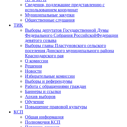
Сведения, подлежащие представлению с
использованием координат
Муниципальные закупки
Общественные слушания
ТИК
Выборы депутатов Государственной Думы
Федерального Собрания РоссийскойФедерации
девятого созыва
Выборы главы Пластуновского сельского
поселения Динского муниципального района
Краснодарского рая
О комиссии
Решения
Новости
Избирательные комиссии
Выборы и референдумы
Работа с обращениями граждан
Баннеры и ссылки
Архив выборов
Обучение
Повышение правовой культуры
КСП
Общая информация
Полномочия КСП