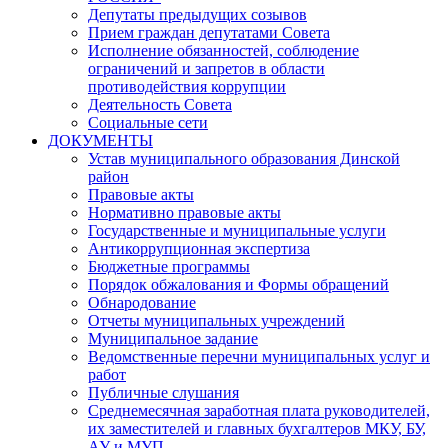
Депутаты предыдущих созывов
Прием граждан депутатами Совета
Исполнение обязанностей, соблюдение
ограничений и запретов в области
противодействия коррупции
Деятельность Совета
Социальные сети
ДОКУМЕНТЫ
Устав муниципального образования Динской
район
Правовые акты
Нормативно правовые акты
Государственные и муниципальные услуги
Антикоррупционная экспертиза
Бюджетные программы
Порядок обжалования и Формы обращений
Обнародование
Отчеты муниципальных учреждений
Муниципальное задание
Ведомственные перечни муниципальных услуг и
работ
Публичные слушания
Среднемесячная заработная плата руководителей,
их заместителей и главных бухгалтеров МКУ, БУ,
АУ и МУП