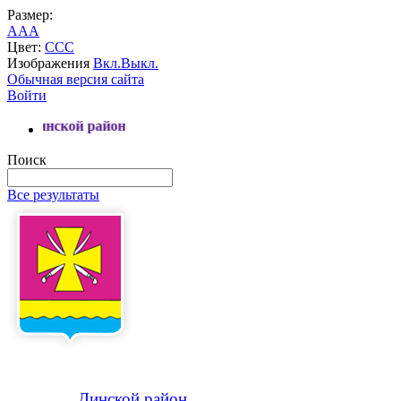
Размер:
A
A
A
Цвет:
C
C
C
Изображения
Вкл.
Выкл.
Обычная версия сайта
Войти
Поиск
Все результаты
Динской
район