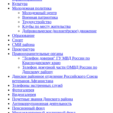
Культура
Молодежная политика
Молодежный центр
Военная патриотика
Трудоустройство
Клубы по месту жительства
Добровольческое (волонтёрское) движение
Образование
Спорт
СМИ района
Прокуратура
Правоохранительные органы
"Телефон доверия" ГУ МВД России по
Краснодарскому краю
Телефон дежурной части ОМВД России по
Динскому району
Динское районное отделение Российского Союза
ветеранов Афганистана
Телефоны экстренных служб
Фотогалерея
Видеогалерея
Почетные звания Динского района
Антикоррупционная деятельность
Пенсионный фонд
Многоквартирный жилищный фонд