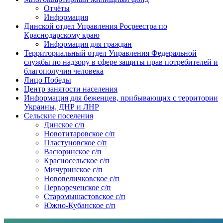
Отчёты
Информация
Динской отдел Управления Росреестра по
Краснодарскому краю
Информация для граждан
Территориальный отдел Управления Федеральной
службы по надзору в сфере защиты прав потребителей и
благополучия человека
Лицо Победы
Центр занятости населения
Информация для беженцев, прибывающих с территории
Украины, ДНР и ЛНР
Сельские поселения
Динское с/п
Новотитаровское с/п
Пластуновское с/п
Васюринское с/п
Красносельское с/п
Мичуринское с/п
Нововеличковское с/п
Первореченское с/п
Старомышастовское с/п
Южно-Кубанское с/п