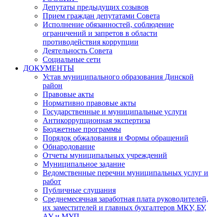
Депутаты предыдущих созывов
Прием граждан депутатами Совета
Исполнение обязанностей, соблюдение
ограничений и запретов в области
противодействия коррупции
Деятельность Совета
Социальные сети
ДОКУМЕНТЫ
Устав муниципального образования Динской
район
Правовые акты
Нормативно правовые акты
Государственные и муниципальные услуги
Антикоррупционная экспертиза
Бюджетные программы
Порядок обжалования и Формы обращений
Обнародование
Отчеты муниципальных учреждений
Муниципальное задание
Ведомственные перечни муниципальных услуг и
работ
Публичные слушания
Среднемесячная заработная плата руководителей,
их заместителей и главных бухгалтеров МКУ, БУ,
АУ и МУП