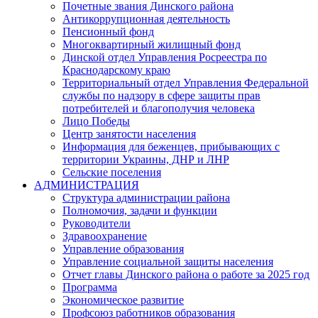
Почетные звания Динского района
Антикоррупционная деятельность
Пенсионный фонд
Многоквартирный жилищный фонд
Динской отдел Управления Росреестра по
Краснодарскому краю
Территориальный отдел Управления Федеральной
службы по надзору в сфере защиты прав
потребителей и благополучия человека
Лицо Победы
Центр занятости населения
Информация для беженцев, прибывающих с
территории Украины, ДНР и ЛНР
Сельские поселения
АДМИНИСТРАЦИЯ
Структура администрации района
Полномочия, задачи и функции
Руководители
Здравоохранение
Управление образования
Управление социальной защиты населения
Отчет главы Динского района о работе за 2025 год
Программа
Экономическое развитие
Профсоюз работников образования