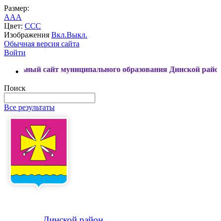
Размер:
A
A
A
Цвет:
C
C
C
Изображения
Вкл.
Выкл.
Обычная версия сайта
Войти
 муниципального образования Динской район
Поиск
Все результаты
Динской
район