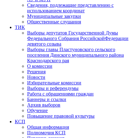
Сведения, подлежащие представлению с
использованием координат
Муниципальные закупки
Общественные слушания
ТИК
Выборы депутатов Государственной Думы
Федерального Собрания РоссийскойФедерации
девятого созыва
Выборы главы Пластуновского сельского
поселения Динского муниципального района
Краснодарского рая
О комиссии
Решения
Новости
Избирательные комиссии
Выборы и референдумы
Работа с обращениями граждан
Баннеры и ссылки
Архив выборов
Обучение
Повышение правовой культуры
КСП
Общая информация
Полномочия КСП