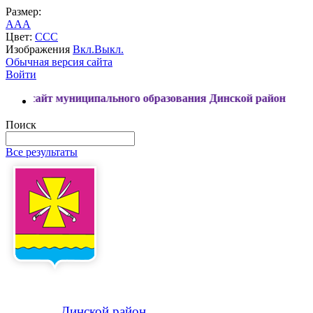
Размер:
A
A
A
Цвет:
C
C
C
Изображения
Вкл.
Выкл.
Обычная версия сайта
Войти
униципального образования Динской район
Поиск
Все результаты
Динской
район