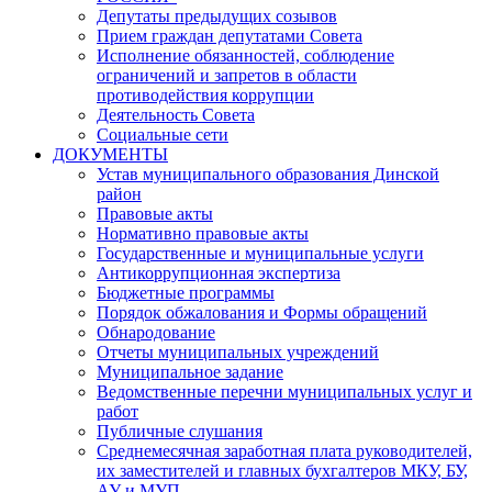
Депутаты предыдущих созывов
Прием граждан депутатами Совета
Исполнение обязанностей, соблюдение
ограничений и запретов в области
противодействия коррупции
Деятельность Совета
Социальные сети
ДОКУМЕНТЫ
Устав муниципального образования Динской
район
Правовые акты
Нормативно правовые акты
Государственные и муниципальные услуги
Антикоррупционная экспертиза
Бюджетные программы
Порядок обжалования и Формы обращений
Обнародование
Отчеты муниципальных учреждений
Муниципальное задание
Ведомственные перечни муниципальных услуг и
работ
Публичные слушания
Среднемесячная заработная плата руководителей,
их заместителей и главных бухгалтеров МКУ, БУ,
АУ и МУП