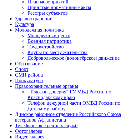
План мероприятий
Принятые нормативные акты
Реестры субъектов
Здравоохранение
Культура
Молодежная политика
Молодежный центр
Военная патриотика
Трудоустройство
Клубы по месту жительства
Добровольческое (волонтёрское) движение
Образование
Спорт
СМИ района
Прокуратура
Правоохранительные органы
"Телефон доверия" ГУ МВД России по
Краснодарскому краю
Телефон дежурной части ОМВД России по
Динскому району
Динское районное отделение Российского Союза
ветеранов Афганистана
Телефоны экстренных служб
Фотогалерея
Видеогалерея