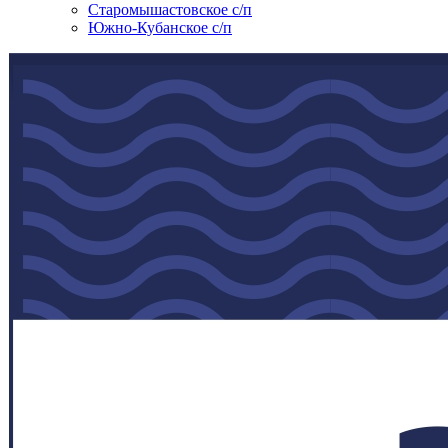
Старомышастовское с/п
Южно-Кубанское с/п