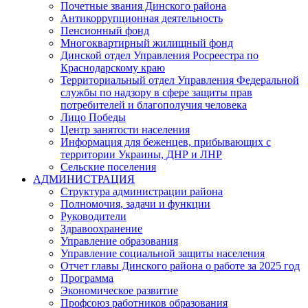
Почетные звания Динского района
Антикоррупционная деятельность
Пенсионный фонд
Многоквартирный жилищный фонд
Динской отдел Управления Росреестра по
Краснодарскому краю
Территориальный отдел Управления Федеральной
службы по надзору в сфере защиты прав
потребителей и благополучия человека
Лицо Победы
Центр занятости населения
Информация для беженцев, прибывающих с
территории Украины, ДНР и ЛНР
Сельские поселения
АДМИНИСТРАЦИЯ
Структура администрации района
Полномочия, задачи и функции
Руководители
Здравоохранение
Управление образования
Управление социальной защиты населения
Отчет главы Динского района о работе за 2025 год
Программа
Экономическое развитие
Профсоюз работников образования