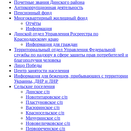
Почетные звания Динского района
Антикоррупционная деятельность
Пенсионный фонд
Многоквартирный жилищный фонд
Отчёты
Информация
Динской отдел Управления Росреестра по
Краснодарскому краю
Информация для граждан
Территориальный отдел Управления Федеральной
службы по надзору в сфере защиты прав потребителей и
благополучия человека
Лицо Победы
Центр занятости населения
Информация для беженцев, прибывающих с территории
Украины, ДНР и ЛНР
Сельские поселения
Динское с/п
Новотитаровское с/п
Пластуновское с/п
Васюринское с/п
Красносельское с/п
Мичуринское с/п
Нововеличковское с/п
Первореченское с/п