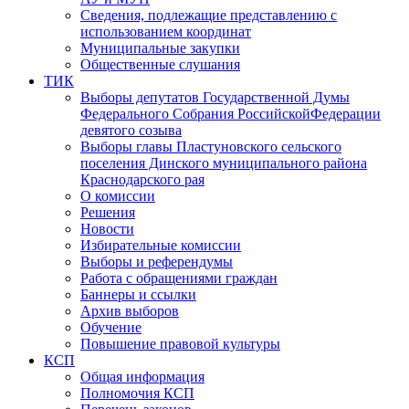
Сведения, подлежащие представлению с
использованием координат
Муниципальные закупки
Общественные слушания
ТИК
Выборы депутатов Государственной Думы
Федерального Собрания РоссийскойФедерации
девятого созыва
Выборы главы Пластуновского сельского
поселения Динского муниципального района
Краснодарского рая
О комиссии
Решения
Новости
Избирательные комиссии
Выборы и референдумы
Работа с обращениями граждан
Баннеры и ссылки
Архив выборов
Обучение
Повышение правовой культуры
КСП
Общая информация
Полномочия КСП