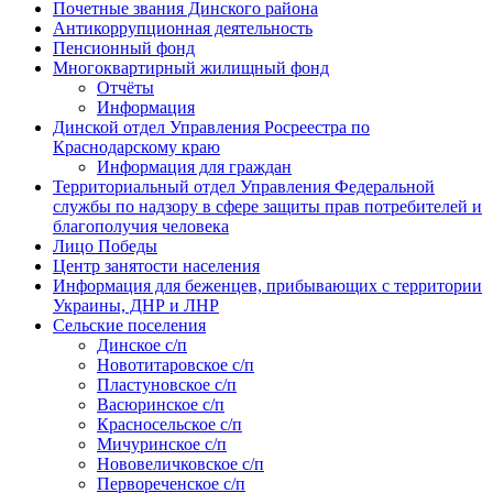
Почетные звания Динского района
Антикоррупционная деятельность
Пенсионный фонд
Многоквартирный жилищный фонд
Отчёты
Информация
Динской отдел Управления Росреестра по
Краснодарскому краю
Информация для граждан
Территориальный отдел Управления Федеральной
службы по надзору в сфере защиты прав потребителей и
благополучия человека
Лицо Победы
Центр занятости населения
Информация для беженцев, прибывающих с территории
Украины, ДНР и ЛНР
Сельские поселения
Динское с/п
Новотитаровское с/п
Пластуновское с/п
Васюринское с/п
Красносельское с/п
Мичуринское с/п
Нововеличковское с/п
Первореченское с/п