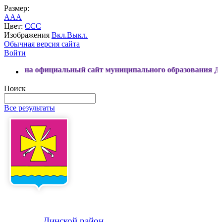
Размер:
A
A
A
Цвет:
C
C
C
Изображения
Вкл.
Выкл.
Обычная версия сайта
Войти
ициальный сайт муниципального образования Динской райо
Поиск
Все результаты
Динской
район