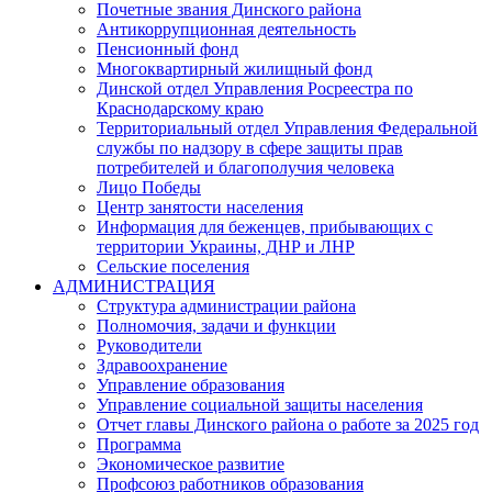
Почетные звания Динского района
Антикоррупционная деятельность
Пенсионный фонд
Многоквартирный жилищный фонд
Динской отдел Управления Росреестра по
Краснодарскому краю
Территориальный отдел Управления Федеральной
службы по надзору в сфере защиты прав
потребителей и благополучия человека
Лицо Победы
Центр занятости населения
Информация для беженцев, прибывающих с
территории Украины, ДНР и ЛНР
Сельские поселения
АДМИНИСТРАЦИЯ
Структура администрации района
Полномочия, задачи и функции
Руководители
Здравоохранение
Управление образования
Управление социальной защиты населения
Отчет главы Динского района о работе за 2025 год
Программа
Экономическое развитие
Профсоюз работников образования