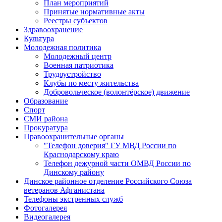
План мероприятий
Принятые нормативные акты
Реестры субъектов
Здравоохранение
Культура
Молодежная политика
Молодежный центр
Военная патриотика
Трудоустройство
Клубы по месту жительства
Добровольческое (волонтёрское) движение
Образование
Спорт
СМИ района
Прокуратура
Правоохранительные органы
"Телефон доверия" ГУ МВД России по
Краснодарскому краю
Телефон дежурной части ОМВД России по
Динскому району
Динское районное отделение Российского Союза
ветеранов Афганистана
Телефоны экстренных служб
Фотогалерея
Видеогалерея