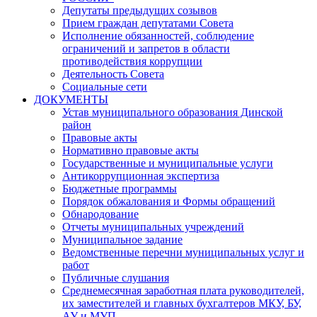
Депутаты предыдущих созывов
Прием граждан депутатами Совета
Исполнение обязанностей, соблюдение
ограничений и запретов в области
противодействия коррупции
Деятельность Совета
Социальные сети
ДОКУМЕНТЫ
Устав муниципального образования Динской
район
Правовые акты
Нормативно правовые акты
Государственные и муниципальные услуги
Антикоррупционная экспертиза
Бюджетные программы
Порядок обжалования и Формы обращений
Обнародование
Отчеты муниципальных учреждений
Муниципальное задание
Ведомственные перечни муниципальных услуг и
работ
Публичные слушания
Среднемесячная заработная плата руководителей,
их заместителей и главных бухгалтеров МКУ, БУ,
АУ и МУП