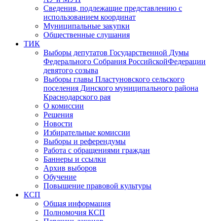
Сведения, подлежащие представлению с
использованием координат
Муниципальные закупки
Общественные слушания
ТИК
Выборы депутатов Государственной Думы
Федерального Собрания РоссийскойФедерации
девятого созыва
Выборы главы Пластуновского сельского
поселения Динского муниципального района
Краснодарского рая
О комиссии
Решения
Новости
Избирательные комиссии
Выборы и референдумы
Работа с обращениями граждан
Баннеры и ссылки
Архив выборов
Обучение
Повышение правовой культуры
КСП
Общая информация
Полномочия КСП