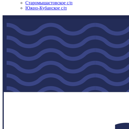
Старомышастовское с/п
Южно-Кубанское с/п