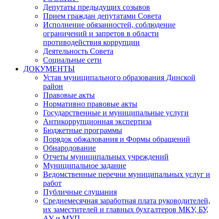
Депутаты предыдущих созывов
Прием граждан депутатами Совета
Исполнение обязанностей, соблюдение
ограничений и запретов в области
противодействия коррупции
Деятельность Совета
Социальные сети
ДОКУМЕНТЫ
Устав муниципального образования Динской
район
Правовые акты
Нормативно правовые акты
Государственные и муниципальные услуги
Антикоррупционная экспертиза
Бюджетные программы
Порядок обжалования и Формы обращений
Обнародование
Отчеты муниципальных учреждений
Муниципальное задание
Ведомственные перечни муниципальных услуг и
работ
Публичные слушания
Среднемесячная заработная плата руководителей,
их заместителей и главных бухгалтеров МКУ, БУ,
АУ и МУП