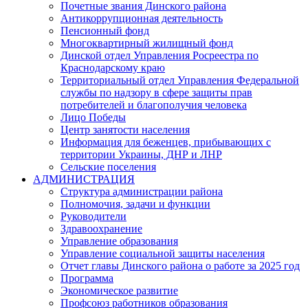
Почетные звания Динского района
Антикоррупционная деятельность
Пенсионный фонд
Многоквартирный жилищный фонд
Динской отдел Управления Росреестра по
Краснодарскому краю
Территориальный отдел Управления Федеральной
службы по надзору в сфере защиты прав
потребителей и благополучия человека
Лицо Победы
Центр занятости населения
Информация для беженцев, прибывающих с
территории Украины, ДНР и ЛНР
Сельские поселения
АДМИНИСТРАЦИЯ
Структура администрации района
Полномочия, задачи и функции
Руководители
Здравоохранение
Управление образования
Управление социальной защиты населения
Отчет главы Динского района о работе за 2025 год
Программа
Экономическое развитие
Профсоюз работников образования