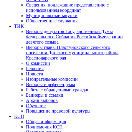
Сведения, подлежащие представлению с
использованием координат
Муниципальные закупки
Общественные слушания
ТИК
Выборы депутатов Государственной Думы
Федерального Собрания РоссийскойФедерации
девятого созыва
Выборы главы Пластуновского сельского
поселения Динского муниципального района
Краснодарского рая
О комиссии
Решения
Новости
Избирательные комиссии
Выборы и референдумы
Работа с обращениями граждан
Баннеры и ссылки
Архив выборов
Обучение
Повышение правовой культуры
КСП
Общая информация
Полномочия КСП