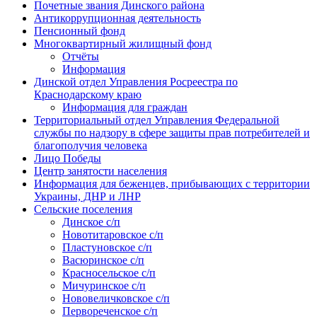
Почетные звания Динского района
Антикоррупционная деятельность
Пенсионный фонд
Многоквартирный жилищный фонд
Отчёты
Информация
Динской отдел Управления Росреестра по
Краснодарскому краю
Информация для граждан
Территориальный отдел Управления Федеральной
службы по надзору в сфере защиты прав потребителей и
благополучия человека
Лицо Победы
Центр занятости населения
Информация для беженцев, прибывающих с территории
Украины, ДНР и ЛНР
Сельские поселения
Динское с/п
Новотитаровское с/п
Пластуновское с/п
Васюринское с/п
Красносельское с/п
Мичуринское с/п
Нововеличковское с/п
Первореченское с/п