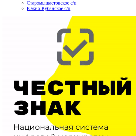
Старомышастовское с/п
Южно-Кубанское с/п