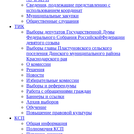
Сведения, подлежащие представлению с
использованием координат
Муниципальные закупки
Общественные слушания
ТИК
Выборы депутатов Государственной Думы
Федерального Собрания РоссийскойФедерации
девятого созыва
Выборы главы Пластуновского сельского
поселения Динского муниципального района
Краснодарского рая
О комиссии
Решения
Новости
Избирательные комиссии
Выборы и референдумы
Работа с обращениями граждан
Баннеры и ссылки
Архив выборов
Обучение
Повышение правовой культуры
КСП
Общая информация
Полномочия КСП