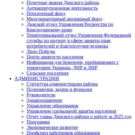
Почетные звания Динского района
Антикоррупционная деятельность
Пенсионный фонд
Многоквартирный жилищный фонд
Динской отдел Управления Росреестра по
Краснодарскому краю
Территориальный отдел Управления Федеральной
службы по надзору в сфере защиты прав
потребителей и благополучия человека
Лицо Победы
Центр занятости населения
Информация для беженцев, прибывающих с
территории Украины, ДНР и ЛНР
Сельские поселения
АДМИНИСТРАЦИЯ
Структура администрации района
Полномочия, задачи и функции
Руководители
Здравоохранение
Управление образования
Управление социальной защиты населения
Отчет главы Динского района о работе за 2025 год
Программа
Экономическое развитие
Профсоюз работников образования