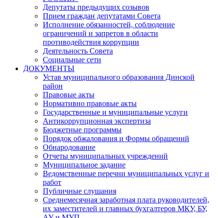
Депутаты предыдущих созывов
Прием граждан депутатами Совета
Исполнение обязанностей, соблюдение
ограничений и запретов в области
противодействия коррупции
Деятельность Совета
Социальные сети
ДОКУМЕНТЫ
Устав муниципального образования Динской
район
Правовые акты
Нормативно правовые акты
Государственные и муниципальные услуги
Антикоррупционная экспертиза
Бюджетные программы
Порядок обжалования и Формы обращений
Обнародование
Отчеты муниципальных учреждений
Муниципальное задание
Ведомственные перечни муниципальных услуг и
работ
Публичные слушания
Среднемесячная заработная плата руководителей,
их заместителей и главных бухгалтеров МКУ, БУ,
АУ и МУП