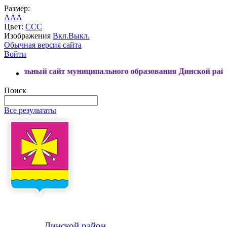
Размер:
A
A
A
Цвет:
C
C
C
Изображения
Вкл.
Выкл.
Обычная версия сайта
Войти
сайт муниципального образования Динской район
Поиск
Все результаты
Динской
район