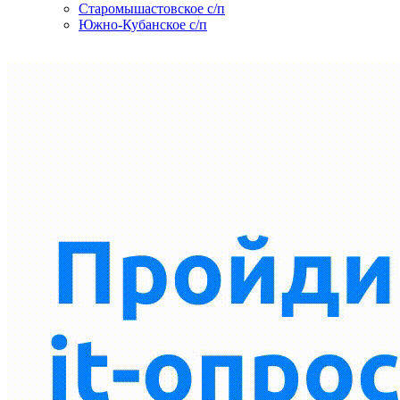
Старомышастовское с/п
Южно-Кубанское с/п