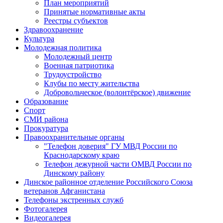
План мероприятий
Принятые нормативные акты
Реестры субъектов
Здравоохранение
Культура
Молодежная политика
Молодежный центр
Военная патриотика
Трудоустройство
Клубы по месту жительства
Добровольческое (волонтёрское) движение
Образование
Спорт
СМИ района
Прокуратура
Правоохранительные органы
"Телефон доверия" ГУ МВД России по
Краснодарскому краю
Телефон дежурной части ОМВД России по
Динскому району
Динское районное отделение Российского Союза
ветеранов Афганистана
Телефоны экстренных служб
Фотогалерея
Видеогалерея