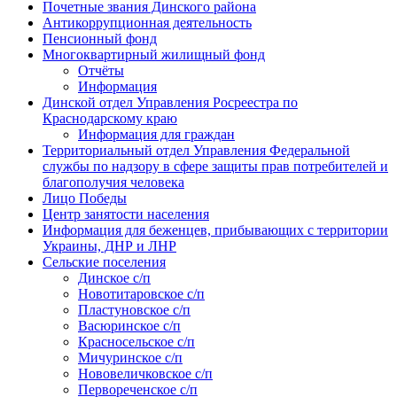
Почетные звания Динского района
Антикоррупционная деятельность
Пенсионный фонд
Многоквартирный жилищный фонд
Отчёты
Информация
Динской отдел Управления Росреестра по
Краснодарскому краю
Информация для граждан
Территориальный отдел Управления Федеральной
службы по надзору в сфере защиты прав потребителей и
благополучия человека
Лицо Победы
Центр занятости населения
Информация для беженцев, прибывающих с территории
Украины, ДНР и ЛНР
Сельские поселения
Динское с/п
Новотитаровское с/п
Пластуновское с/п
Васюринское с/п
Красносельское с/п
Мичуринское с/п
Нововеличковское с/п
Первореченское с/п